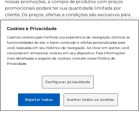
nossas promoções, a compra de produtos com preços
promocionais poderá ter sua quantidade limitada por
cliente. Os preços, ofertas e condições são exclusivos para
o e-commerce e válidos durante o dia de hoje, podendo
sofrer alterações sem prévia notificação. Proibida a venda
Cookies e Privacidade
de bebidas alcoólicas para menores de 18 anos, conforme
Usamos cookies para melhorar sua experiência de navegação, otimizar as
Lei n.º 8069/90, art. 81, inciso II (Estatuto da Criança e do
funcionalidades do site, e trazer conteúdo e ofertas personalizadas para
Adolescente). Preços e condições exclusivos para o
você, baseadas em seu histórico de navegação. Ao clicar em aceitar, você
concorda em armazenar cookies em seu dispositivo. Para informações
, podendo sofrer alterações sem aviso
www.bretas.com.br
mais detalhadas a respeito de cookies, consulte nossa Política de
prévio. O valor mínimo para as compras on-line é de R$
Privacidade.
80,00.
Configurar privacidade
© 2025 Copyright. Todos os direitos
reservados Bretas.
Rejeitar todos
Aceitar todos os cookies
Cencosud Brasil Comercial SA.CNPJ sob n°
39.346.861/0350-38 . Sediada na Av. das Nações Unidas,
12.995, 21º andar, CEP: 04.578-000, Bairro Brooklin Paulista,