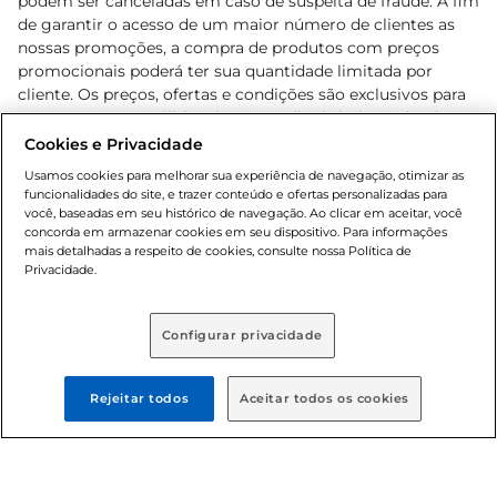
podem ser canceladas em caso de suspeita de fraude. A fim
de garantir o acesso de um maior número de clientes as
nossas promoções, a compra de produtos com preços
promocionais poderá ter sua quantidade limitada por
cliente. Os preços, ofertas e condições são exclusivos para
o e-commerce e válidos durante o dia de hoje, podendo
sofrer alterações sem prévia notificação. Proibida a venda
Cookies e Privacidade
de bebidas alcoólicas para menores de 18 anos, conforme
Usamos cookies para melhorar sua experiência de navegação, otimizar as
Lei n.º 8069/90, art. 81, inciso II (Estatuto da Criança e do
funcionalidades do site, e trazer conteúdo e ofertas personalizadas para
Adolescente). Preços e condições exclusivos para o
você, baseadas em seu histórico de navegação. Ao clicar em aceitar, você
concorda em armazenar cookies em seu dispositivo. Para informações
, podendo sofrer alterações sem aviso
www.bretas.com.br
mais detalhadas a respeito de cookies, consulte nossa Política de
prévio. O valor mínimo para as compras on-line é de R$
Privacidade.
80,00.
Configurar privacidade
© 2025 Copyright. Todos os direitos
reservados Bretas.
Rejeitar todos
Aceitar todos os cookies
Cencosud Brasil Comercial SA.CNPJ sob n°