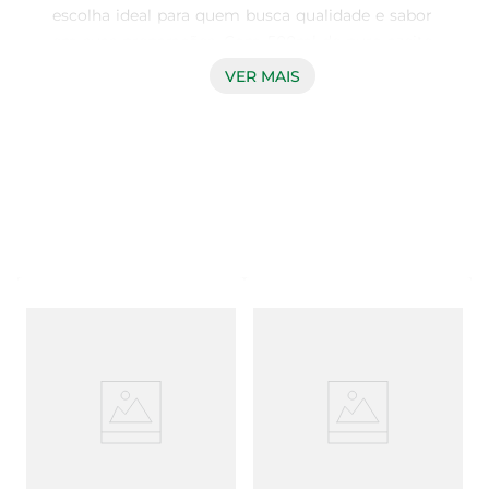
escolha ideal para quem busca qualidade e sabor 
em suas preparações. Com 500ml de puro azeite 
extra virgem, este produto é perfeito para 
VER MAIS
temperar saladas, finalizar pratos e até mesmo 
para o uso em marinadas. Sua versatilidade na 
cozinha permite que você crie pratos deliciosos e 
saudáveis, elevando o sabor de suas refeições.

Características e benefícios  

Este azeite é extraído de azeitonas selecionadas, 
garantindo um sabor intenso e frutado. O 
processo de extração a frio preserva todas as 
propriedades nutricionais do azeite, tornando-o 
uma opção saudável para o seu dia a dia. Rico em 
ácidos graxos monoinsaturados, o Azeite de Oliva 
Gallo contribui para uma alimentação equilibrada 
e é uma excelente fonte de antioxidantes.

Uso recomendado  
