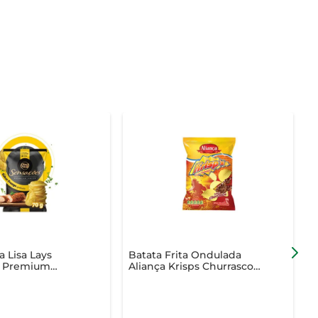
a Lisa Lays
Batata Frita Ondulada
B
s Premium
Aliança Krisps Churrasco
elhado 70g
50g