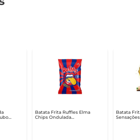
s
da
Batata Frita Ruffles Elma
Batata Frit
Tubo
Chips Ondulada
Sensaçõe
a 100g
Churrasco 68g
Frango Gr