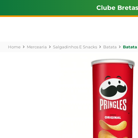
Clube Breta
Mercearia
Salgadinhos E Snacks
Batata
Batata 