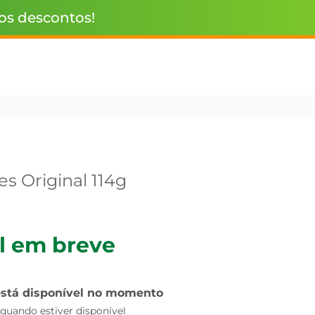
 os descontos!
es Original 114g
l em breve
está disponível no momento
uando estiver disponível