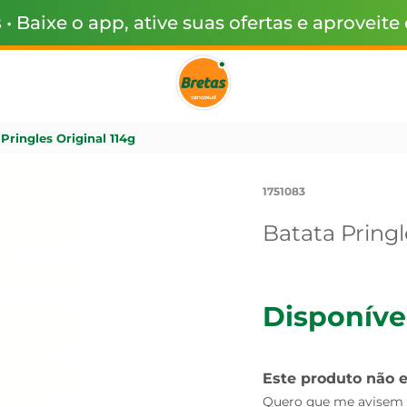
s
• Baixe o app, ative suas ofertas e aproveite
Pringles Original 114g
1751083
Batata Pringl
Disponíve
Este produto não 
Quero que me avisem q