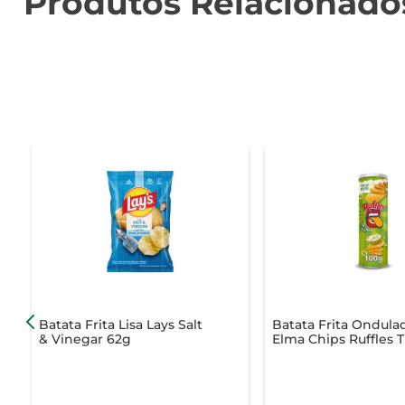
Produtos Relacionado
Batata Frita Lisa Lays Salt
Batata Frita Ondula
& Vinegar 62g
Elma Chips Ruffles 
Sour Cream e Cebol