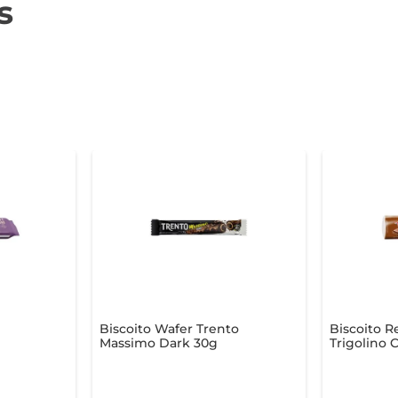
s
Biscoito Wafer Trento
Biscoito 
Massimo Dark 30g
Trigolino 
sas