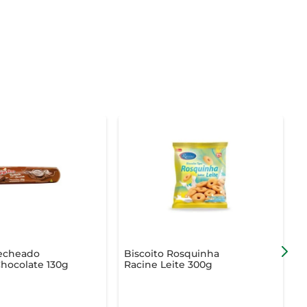
Recheado
Biscoito Rosquinha
B
Chocolate 130g
Racine Leite 300g
C