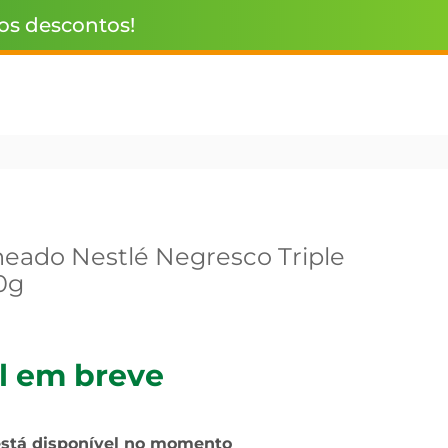
 os descontos!
heado Nestlé Negresco Triple
0g
l em breve
está disponível no momento