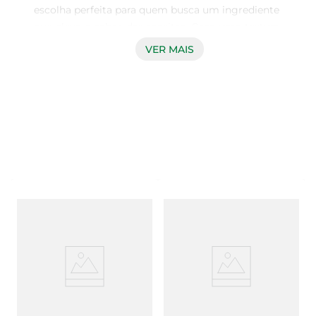
escolha perfeita para quem busca um ingrediente 
que eleva o sabor das receitas. Com uma textura 
cremosa e um gosto suave, ele se destaca em 
VER MAIS
preparações doces e salgadas, proporcionando 
um toque especial a pratos variados. Ideal para 
quem aprecia a culinária e deseja surpreender 
com pratos que encantam o paladar.

Versatilidade na Cozinha  

Este creme de leite é extremamente versátil e 
pode ser utilizado em diversas receitas. Desde 
molhos e sopas até sobremesas como mousses e 
tortas, sua aplicação é ampla. A praticidade do 
formato UHT garante que você tenha um 
produto sempre à mão, pronto para ser utilizado 
em qualquer momento, sem a necessidade de 
refrigeração até aberto.

Fácil de Usar  
