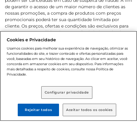
podem ser canceladas em caso de suspeita de fraude. A fim
de garantir o acesso de um maior número de clientes as
nossas promoções, a compra de produtos com preços
promocionais poderá ter sua quantidade limitada por
cliente. Os preços, ofertas e condições são exclusivos para
o e-commerce e válidos durante o dia de hoje, podendo
sofrer alterações sem prévia notificação. Proibida a venda
Cookies e Privacidade
de bebidas alcoólicas para menores de 18 anos, conforme
Usamos cookies para melhorar sua experiência de navegação, otimizar as
Lei n.º 8069/90, art. 81, inciso II (Estatuto da Criança e do
funcionalidades do site, e trazer conteúdo e ofertas personalizadas para
Adolescente). Preços e condições exclusivos para o
você, baseadas em seu histórico de navegação. Ao clicar em aceitar, você
concorda em armazenar cookies em seu dispositivo. Para informações
, podendo sofrer alterações sem aviso
www.bretas.com.br
mais detalhadas a respeito de cookies, consulte nossa Política de
prévio. O valor mínimo para as compras on-line é de R$
Privacidade.
80,00.
Configurar privacidade
© 2025 Copyright. Todos os direitos
reservados Bretas.
Rejeitar todos
Aceitar todos os cookies
Cencosud Brasil Comercial SA.CNPJ sob n°