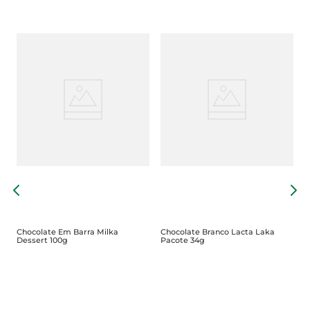
W
4
Chocolate Em Barra Milka
Chocolate Branco Lacta Laka
Dessert 100g
Pacote 34g