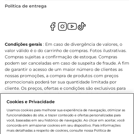
Política de entrega
Condições gerais
: Em caso de divergência de valores, o
valor válido é o do carrinho de compras. Fotos ilustrativas.
Compras sujeitas a confirmação de estoque. Compras
podem ser canceladas em caso de suspeita de fraude. A fim
de garantir o acesso de um maior número de clientes as
nossas promoções, a compra de produtos com preços
promocionais poderá ter sua quantidade limitada por
cliente. Os preços, ofertas e condições são exclusivos para
o e-commerce e válidos durante o dia de hoje, podendo
sofrer alterações sem prévia notificação. Proibida a venda
Cookies e Privacidade
de bebidas alcoólicas para menores de 18 anos, conforme
Usamos cookies para melhorar sua experiência de navegação, otimizar as
Lei n.º 8069/90, art. 81, inciso II (Estatuto da Criança e do
funcionalidades do site, e trazer conteúdo e ofertas personalizadas para
Adolescente). Preços e condições exclusivos para o
você, baseadas em seu histórico de navegação. Ao clicar em aceitar, você
concorda em armazenar cookies em seu dispositivo. Para informações
, podendo sofrer alterações sem aviso
www.bretas.com.br
mais detalhadas a respeito de cookies, consulte nossa Política de
prévio. O valor mínimo para as compras on-line é de R$