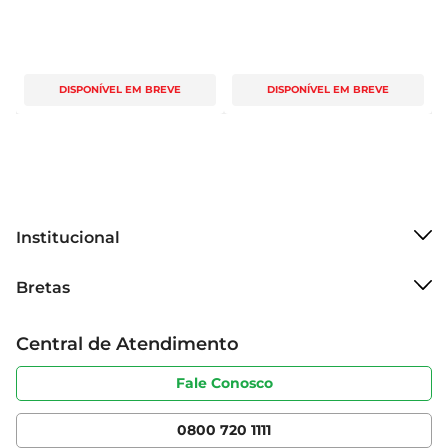
DISPONÍVEL EM BREVE
DISPONÍVEL EM BREVE
Institucional
Sobre o Bretas
Bretas
Grupo Cencosud
Trabalhe conosco
Cartão Bretas
Central de Atendimento
Sobre privacidade
Produtos Bretas
Portal do fornecedor
Código de ética
Fale Conosco
Nossas Lojas
Serviços
Cencosud Media
App Bretas
0800 720 1111
Clube Bretas