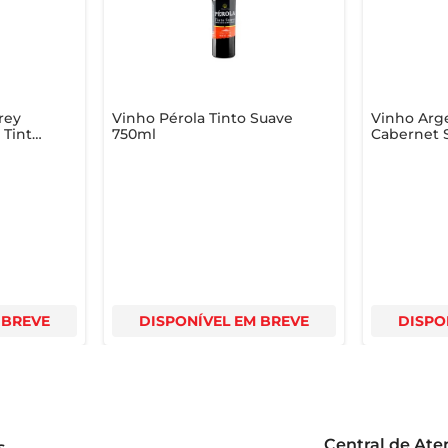
rey
Vinho Pérola Tinto Suave
Vinho Arge
 Tinto
750ml
Cabernet 
750ml
 BREVE
DISPONÍVEL EM BREVE
DISPO
Central de At
s