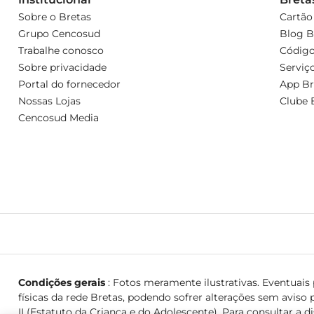
Sobre o Bretas
Cartão
Grupo Cencosud
Blog B
Trabalhe conosco
Código
Sobre privacidade
Serviç
Portal do fornecedor
App Br
Nossas Lojas
Clube 
Cencosud Media
Condições gerais
: Fotos meramente ilustrativas. Eventuais p
físicas da rede Bretas, podendo sofrer alterações sem aviso p
II (Estatuto da Criança e do Adolescente). Para consultar a d