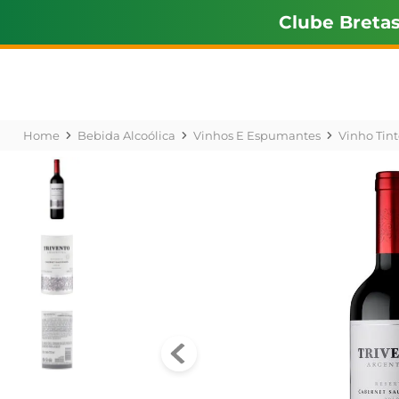
Clube Breta
Bebida Alcoólica
Vinhos E Espumantes
Vinho Tint