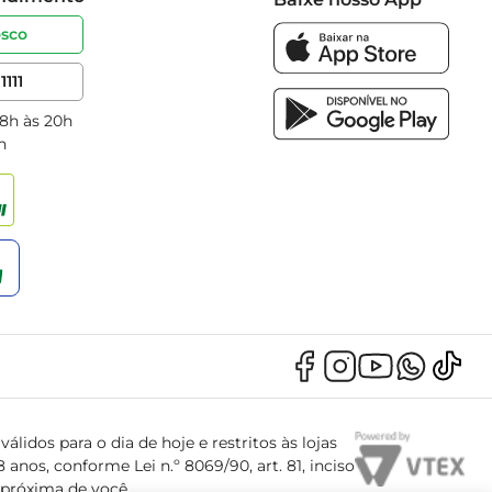
osco
1111
 8h às 20h
h
álidos para o dia de hoje e restritos às lojas
anos, conforme Lei n.º 8069/90, art. 81, inciso
s próxima de você.