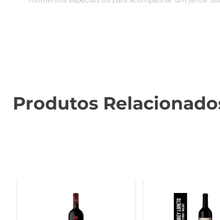
momentos especiais ou para acompanhar um jantar sofis
Características Principais  

Este Cabernet Sauvignon é conhecido por seu corpo en
de especiarias. A fermentação em barricas de carvalho
quem aprecia vinhos de alta qualidade.

Harmonização e Recomendações de Uso  

O Vinho Trivento Reserva é versátil e pode ser harm
Produtos Relacionado
vermelho ou queijos curados. Para uma experiência com
Especificações e Armazenamento  

Este vinho é produzido na renomada região de Mendoza, 
armazená-lo em local fresco e escuro, na posição hori
desfrutar de sua evolução ao longo do tempo.