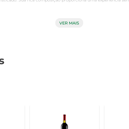
ticado. Sua rica composição proporciona uma experiência senso
corpado e taninos suaves, que se equilibram perfeitamente co
VER MAIS
 confere ao vinho uma complexidade adicional, resultando em um
onizado com uma variedade de pratos. Experimente acompanhá-
s
pleta, sirva-o a uma temperatura entre 16°C e 18°C, permitindo
conhecida por suas condições climáticas ideais para a viticult
zontal, evitando a exposição à luz e variações de temperatura