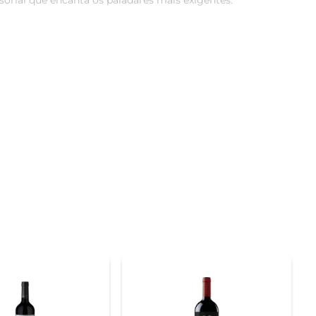
rial que encanta os paladares mais exigentes.

m notas de frutas vermelhas maduras e um toque sutil 
 final longo e agradável. É uma escolha perfeita para 
lo com carnes vermelhas grelhadas, massas com molho 
 que seus aromas se desenvolvam plenamente.

ura. Para preservar suas características, recomenda-se 
. Com um potencial de guarda de até 5 anos, você pode 