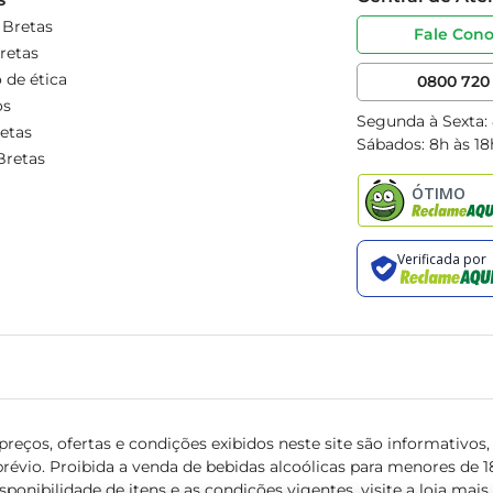
 Bretas
Fale Con
retas
 de ética
0800 720 
os
Segunda à Sexta:
etas
Sábados: 8h às 18
Bretas
reços, ofertas e condições exibidos neste site são informativos, v
révio. Proibida a venda de bebidas alcoólicas para menores de 18 
isponibilidade de itens e as condições vigentes, visite a loja mai