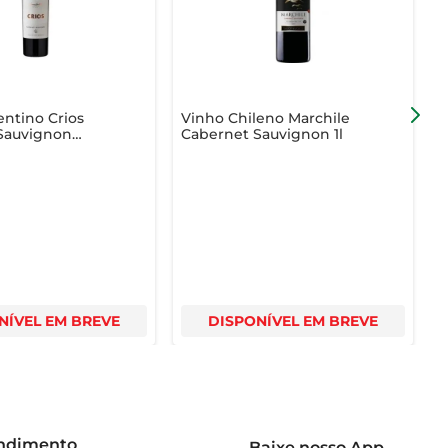
ntino Crios
Vinho Chileno Marchile
V
Sauvignon
Cabernet Sauvignon 1l
C
NÍVEL EM BREVE
DISPONÍVEL EM BREVE
endimento
Baixe nosso App