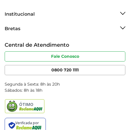
praticidade em suas receitas.
Institucional
Sobre o Bretas
Bretas
Grupo Cencosud
Trabalhe conosco
Cartão Bretas
Central de Atendimento
Sobre privacidade
Produtos Bretas
Portal do fornecedor
Código de ética
Fale Conosco
Nossas Lojas
Serviços
Cencosud Media
App Bretas
0800 720 1111
Clube Bretas
Blog Bretas
Segunda à Sexta: 8h às 20h
Black Friday
Sábados: 8h às 18h
Natal