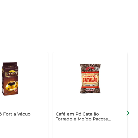
 Fort a Vácuo
Café em Pó Catalão
C
Torrado e Moído Pacote
E
500g