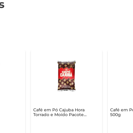
s
Café em Pó Cajuba Hora
Café em Pó
Torrado e Moído Pacote
500g
250g