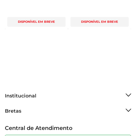
DISPONÍVEL EM BREVE
DISPONÍVEL EM BREVE
Institucional
Sobre o Bretas
Bretas
Grupo Cencosud
Trabalhe conosco
Cartão Bretas
Central de Atendimento
Sobre privacidade
Produtos Bretas