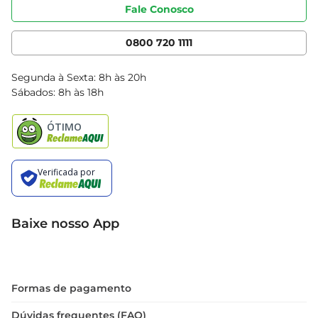
Portal do fornecedor
Código de ética
Fale Conosco
Nossas Lojas
Serviços
Cencosud Media
App Bretas
0800 720 1111
Clube Bretas
Blog Bretas
Segunda à Sexta: 8h às 20h
Black Friday
Sábados: 8h às 18h
Natal
Baixe nosso App
Formas de pagamento
Dúvidas frequentes (FAQ)