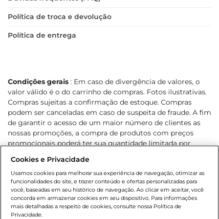
Política de troca e devolução
Política de entrega
Condições gerais
: Em caso de divergência de valores, o
valor válido é o do carrinho de compras. Fotos ilustrativas.
Compras sujeitas a confirmação de estoque. Compras
podem ser canceladas em caso de suspeita de fraude. A fim
de garantir o acesso de um maior número de clientes as
nossas promoções, a compra de produtos com preços
promocionais poderá ter sua quantidade limitada por
cliente. Os preços, ofertas e condições são exclusivos para
Cookies e Privacidade
o e-commerce e válidos durante o dia de hoje, podendo
sofrer alterações sem prévia notificação. Proibida a venda
Usamos cookies para melhorar sua experiência de navegação, otimizar as
funcionalidades do site, e trazer conteúdo e ofertas personalizadas para
de bebidas alcoólicas para menores de 18 anos, conforme
você, baseadas em seu histórico de navegação. Ao clicar em aceitar, você
Lei n.º 8069/90, art. 81, inciso II (Estatuto da Criança e do
concorda em armazenar cookies em seu dispositivo. Para informações
Adolescente). Preços e condições exclusivos para o
mais detalhadas a respeito de cookies, consulte nossa Política de
, podendo sofrer alterações sem aviso
Privacidade.
www.bretas.com.br