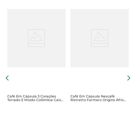
C
F
E
U
Café Em Cápsula 3 Corações
Café Em Cápsula Nescafé
Torrado E Moído Colômbia Caixa
Ristretto Farmers Origins Áfricas
56g Com 10 Unidades
Caixa 44g Com10 Unidades