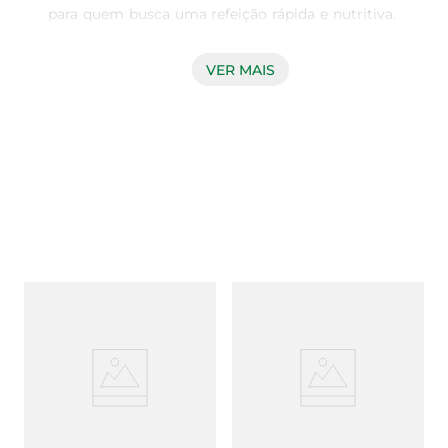
para quem busca uma refeição rápida e nutritiva. 
Com um sabor autêntico que remete ao 
tradicional caldo de feijão caseiro, essa sopa é 
VER MAIS
perfeita para aquecer os dias frios ou para aqueles 
momentos em que você deseja um prato 
reconfortante. Em apenas alguns minutos, você 
pode desfrutar de um prato que combina 
praticidade e um sabor que agrada a todos.

Fácil preparo e versatilidade  

Preparar a Sopa Vono é extremamente simples. 
Basta adicionar água quente e em poucos 
minutos você terá um caldo delicioso pronto 
para ser servido. Essa sopa é versátil e pode ser 
consumida sozinha ou acompanhada de arroz, 
torradas ou até mesmo legumes. É uma 
excelente opção para um lanche rápido ou uma 
refeição leve, ideal para qualquer hora do dia.
