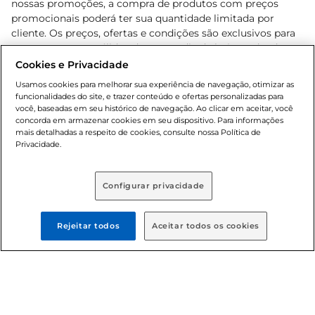
nossas promoções, a compra de produtos com preços
promocionais poderá ter sua quantidade limitada por
cliente. Os preços, ofertas e condições são exclusivos para
o e-commerce e válidos durante o dia de hoje, podendo
sofrer alterações sem prévia notificação. Proibida a venda
Cookies e Privacidade
de bebidas alcoólicas para menores de 18 anos, conforme
Usamos cookies para melhorar sua experiência de navegação, otimizar as
Lei n.º 8069/90, art. 81, inciso II (Estatuto da Criança e do
funcionalidades do site, e trazer conteúdo e ofertas personalizadas para
Adolescente). Preços e condições exclusivos para o
você, baseadas em seu histórico de navegação. Ao clicar em aceitar, você
concorda em armazenar cookies em seu dispositivo. Para informações
, podendo sofrer alterações sem aviso
www.bretas.com.br
mais detalhadas a respeito de cookies, consulte nossa Política de
prévio. O valor mínimo para as compras on-line é de R$
Privacidade.
80,00.
Configurar privacidade
© 2025 Copyright. Todos os direitos
reservados Bretas.
Rejeitar todos
Aceitar todos os cookies
Cencosud Brasil Comercial SA.CNPJ sob n°
39.346.861/0350-38 . Sediada na Av. das Nações Unidas,
12.995, 21º andar, CEP: 04.578-000, Bairro Brooklin Paulista,