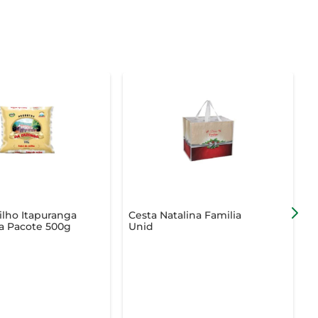
lho Itapuranga
Cesta Natalina Familia
F
a Pacote 500g
Unid
S