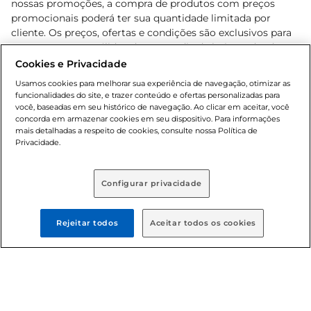
nossas promoções, a compra de produtos com preços
promocionais poderá ter sua quantidade limitada por
cliente. Os preços, ofertas e condições são exclusivos para
o e-commerce e válidos durante o dia de hoje, podendo
sofrer alterações sem prévia notificação. Proibida a venda
Cookies e Privacidade
de bebidas alcoólicas para menores de 18 anos, conforme
Usamos cookies para melhorar sua experiência de navegação, otimizar as
Lei n.º 8069/90, art. 81, inciso II (Estatuto da Criança e do
funcionalidades do site, e trazer conteúdo e ofertas personalizadas para
Adolescente). Preços e condições exclusivos para o
você, baseadas em seu histórico de navegação. Ao clicar em aceitar, você
concorda em armazenar cookies em seu dispositivo. Para informações
, podendo sofrer alterações sem aviso
www.bretas.com.br
mais detalhadas a respeito de cookies, consulte nossa Política de
prévio. O valor mínimo para as compras on-line é de R$
Privacidade.
80,00.
Configurar privacidade
© 2025 Copyright. Todos os direitos
reservados Bretas.
Rejeitar todos
Aceitar todos os cookies
Cencosud Brasil Comercial SA.CNPJ sob n°
39.346.861/0350-38 . Sediada na Av. das Nações Unidas,
12.995, 21º andar, CEP: 04.578-000, Bairro Brooklin Paulista,