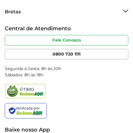
Sobre o Bretas
Bretas
Grupo Cencosud
Trabalhe conosco
Cartão Bretas
Central de Atendimento
Sobre privacidade
Produtos Bretas
Portal do fornecedor
Código de ética
Fale Conosco
Nossas Lojas
Serviços
Cencosud Media
App Bretas
0800 720 1111
Clube Bretas
Blog Bretas
Segunda à Sexta: 8h às 20h
Black Friday
Sábados: 8h às 18h
Natal
Baixe nosso App