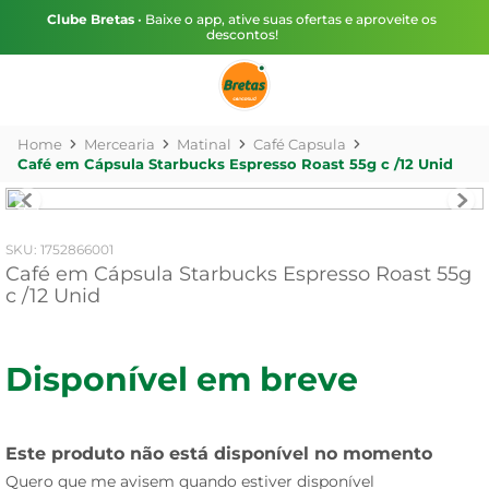
Clube Bretas
• Baixe o app, ative suas ofertas e aproveite os
descontos!
Mercearia
Matinal
Café Capsula
Café em Cápsula Starbucks Espresso Roast 55g c /12 Unid
:
1752866001
Café em Cápsula Starbucks Espresso Roast 55g
c /12 Unid
Disponível em breve
Este produto não está disponível no momento
Quero que me avisem quando estiver disponível