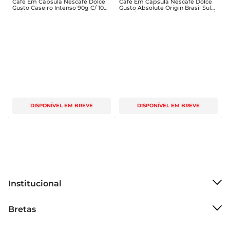
Café Em Cápsula Nescafé Dolce
Café Em Cápsula Nescafé Dolce
Gusto Caseiro Intenso 90g C/ 10
Gusto Absolute Origin Brasil Sul
Unid
De Minas Lungo Orgânico 80g C/
10
DISPONÍVEL EM BREVE
DISPONÍVEL EM BREVE
Institucional
Sobre o Bretas
Bretas
Grupo Cencosud
Trabalhe conosco
Cartão Bretas