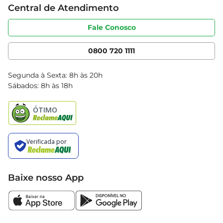
Central de Atendimento
Sobre privacidade
Produtos Bretas
Portal do fornecedor
Código de ética
Fale Conosco
Nossas Lojas
Serviços
Cencosud Media
App Bretas
0800 720 1111
Clube Bretas
Blog Bretas
Segunda à Sexta: 8h às 20h
Black Friday
Sábados: 8h às 18h
Natal
Baixe nosso App