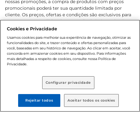
nossas promoções, a compra de produtos com preços
promocionais poderá ter sua quantidade limitada por
cliente. Os preços, ofertas e condições são exclusivos para
o e-commerce e válidos durante o dia de hoje, podendo
sofrer alterações sem prévia notificação. Proibida a venda
Cookies e Privacidade
de bebidas alcoólicas para menores de 18 anos, conforme
Usamos cookies para melhorar sua experiência de navegação, otimizar as
Lei n.º 8069/90, art. 81, inciso II (Estatuto da Criança e do
funcionalidades do site, e trazer conteúdo e ofertas personalizadas para
Adolescente). Preços e condições exclusivos para o
você, baseadas em seu histórico de navegação. Ao clicar em aceitar, você
concorda em armazenar cookies em seu dispositivo. Para informações
, podendo sofrer alterações sem aviso
www.bretas.com.br
mais detalhadas a respeito de cookies, consulte nossa Política de
prévio. O valor mínimo para as compras on-line é de R$
Privacidade.
80,00.
Configurar privacidade
© 2025 Copyright. Todos os direitos
reservados Bretas.
Rejeitar todos
Aceitar todos os cookies
Cencosud Brasil Comercial SA.CNPJ sob n°
39.346.861/0350-38 . Sediada na Av. das Nações Unidas,
12.995, 21º andar, CEP: 04.578-000, Bairro Brooklin Paulista,