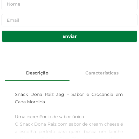
Enviar
Descrição
Características
Snack Dona Raiz 35g – Sabor e Crocância em 
Cada Mordida

Uma experiência de sabor única  

O Snack Dona Raiz com sabor de cream cheese é 
a escolha perfeita para quem busca um lanche 