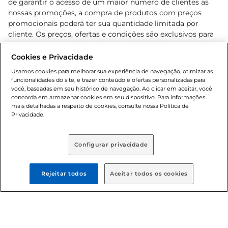
de garantir o acesso de um maior número de clientes as
nossas promoções, a compra de produtos com preços
promocionais poderá ter sua quantidade limitada por
cliente. Os preços, ofertas e condições são exclusivos para
o e-commerce e válidos durante o dia de hoje, podendo
sofrer alterações sem prévia notificação. Proibida a venda
Cookies e Privacidade
de bebidas alcoólicas para menores de 18 anos, conforme
Usamos cookies para melhorar sua experiência de navegação, otimizar as
Lei n.º 8069/90, art. 81, inciso II (Estatuto da Criança e do
funcionalidades do site, e trazer conteúdo e ofertas personalizadas para
Adolescente). Preços e condições exclusivos para o
você, baseadas em seu histórico de navegação. Ao clicar em aceitar, você
concorda em armazenar cookies em seu dispositivo. Para informações
, podendo sofrer alterações sem aviso
www.bretas.com.br
mais detalhadas a respeito de cookies, consulte nossa Política de
prévio. O valor mínimo para as compras on-line é de R$
Privacidade.
80,00.
Configurar privacidade
© 2025 Copyright. Todos os direitos
reservados Bretas.
Rejeitar todos
Aceitar todos os cookies
Cencosud Brasil Comercial SA.CNPJ sob n°
39.346.861/0350-38 . Sediada na Av. das Nações Unidas,