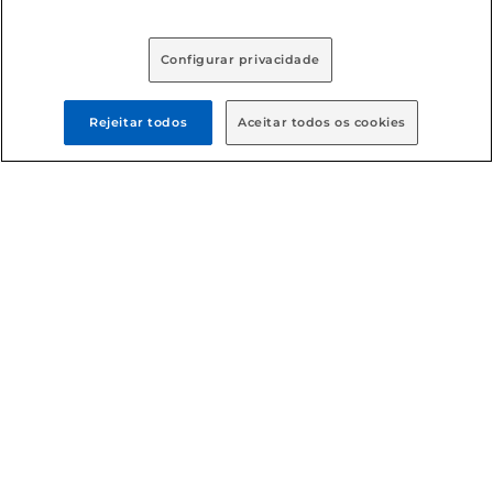
O Cereal Moça Churros com um toque de Leite 
Configurar privacidade
Moça, faz tudo dar certo no café da manhã!
Rejeitar todos
Aceitar todos os cookies