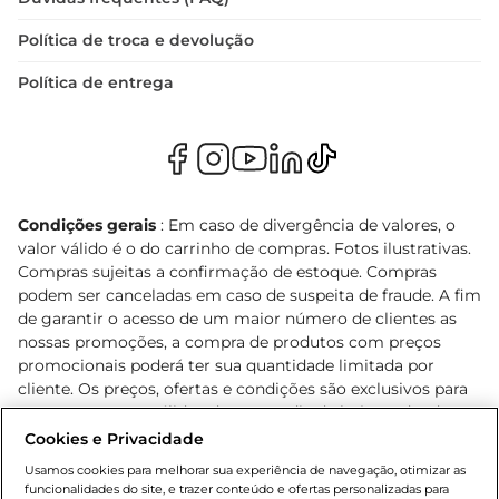
Política de troca e devolução
Política de entrega
Condições gerais
: Em caso de divergência de valores, o
valor válido é o do carrinho de compras. Fotos ilustrativas.
Compras sujeitas a confirmação de estoque. Compras
podem ser canceladas em caso de suspeita de fraude. A fim
de garantir o acesso de um maior número de clientes as
nossas promoções, a compra de produtos com preços
promocionais poderá ter sua quantidade limitada por
cliente. Os preços, ofertas e condições são exclusivos para
o e-commerce e válidos durante o dia de hoje, podendo
sofrer alterações sem prévia notificação. Proibida a venda
Cookies e Privacidade
de bebidas alcoólicas para menores de 18 anos, conforme
Usamos cookies para melhorar sua experiência de navegação, otimizar as
Lei n.º 8069/90, art. 81, inciso II (Estatuto da Criança e do
funcionalidades do site, e trazer conteúdo e ofertas personalizadas para