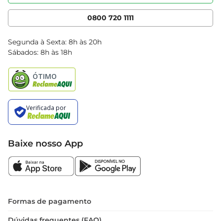
Nossas Lojas
Serviços
Cencosud Media
App Bretas
0800 720 1111
Clube Bretas
Blog Bretas
Segunda à Sexta: 8h às 20h
Black Friday
Sábados: 8h às 18h
Natal
Baixe nosso App
Formas de pagamento
Dúvidas frequentes (FAQ)