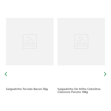
T
Salgadinho Torcida Bacon 35g
Salgadinho De Milho Cebolitos
Clássicos Pacote 138g