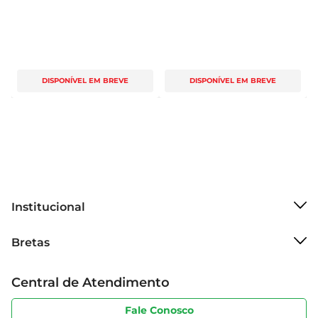
DISPONÍVEL EM BREVE
DISPONÍVEL EM BREVE
Institucional
Sobre o Bretas
Bretas
Grupo Cencosud
Trabalhe conosco
Cartão Bretas
Central de Atendimento
Sobre privacidade
Produtos Bretas
Portal do fornecedor
Código de ética
Fale Conosco