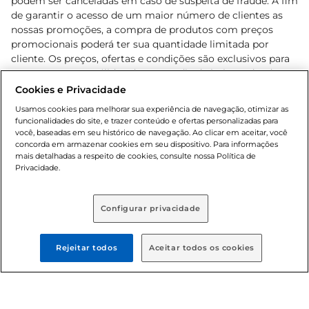
podem ser canceladas em caso de suspeita de fraude. A fim
de garantir o acesso de um maior número de clientes as
nossas promoções, a compra de produtos com preços
promocionais poderá ter sua quantidade limitada por
cliente. Os preços, ofertas e condições são exclusivos para
o e-commerce e válidos durante o dia de hoje, podendo
sofrer alterações sem prévia notificação. Proibida a venda
Cookies e Privacidade
de bebidas alcoólicas para menores de 18 anos, conforme
Usamos cookies para melhorar sua experiência de navegação, otimizar as
Lei n.º 8069/90, art. 81, inciso II (Estatuto da Criança e do
funcionalidades do site, e trazer conteúdo e ofertas personalizadas para
Adolescente). Preços e condições exclusivos para o
você, baseadas em seu histórico de navegação. Ao clicar em aceitar, você
concorda em armazenar cookies em seu dispositivo. Para informações
, podendo sofrer alterações sem aviso
www.bretas.com.br
mais detalhadas a respeito de cookies, consulte nossa Política de
prévio. O valor mínimo para as compras on-line é de R$
Privacidade.
80,00.
Configurar privacidade
© 2025 Copyright. Todos os direitos
reservados Bretas.
Rejeitar todos
Aceitar todos os cookies
Cencosud Brasil Comercial SA.CNPJ sob n°