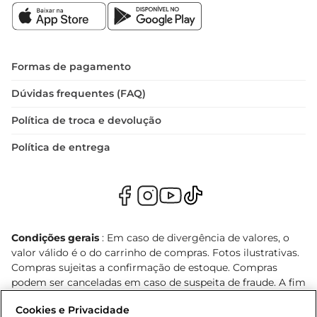
Formas de pagamento
Dúvidas frequentes (FAQ)
Política de troca e devolução
Política de entrega
Condições gerais
: Em caso de divergência de valores, o
valor válido é o do carrinho de compras. Fotos ilustrativas.
Compras sujeitas a confirmação de estoque. Compras
podem ser canceladas em caso de suspeita de fraude. A fim
de garantir o acesso de um maior número de clientes as
Cookies e Privacidade
nossas promoções, a compra de produtos com preços