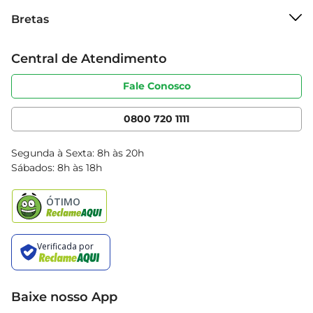
Sobre o Bretas
Bretas
Grupo Cencosud
Trabalhe conosco
Cartão Bretas
Central de Atendimento
Sobre privacidade
Produtos Bretas
Portal do fornecedor
Código de ética
Fale Conosco
Nossas Lojas
Serviços
Cencosud Media
App Bretas
0800 720 1111
Clube Bretas
Blog Bretas
Segunda à Sexta: 8h às 20h
Black Friday
Sábados: 8h às 18h
Natal
Baixe nosso App