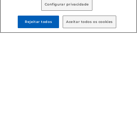
Configurar privacidade
Rejeitar todos
Aceitar todos os cookies
Formas de pagamento
Dúvidas frequentes (FAQ)
Política de troca e devolução
Política de entrega
Condições gerais
: Em caso de divergência de valores, o
valor válido é o do carrinho de compras. Fotos ilustrativas.
Compras sujeitas a confirmação de estoque. Compras
podem ser canceladas em caso de suspeita de fraude. A fim
de garantir o acesso de um maior número de clientes as
nossas promoções, a compra de produtos com preços