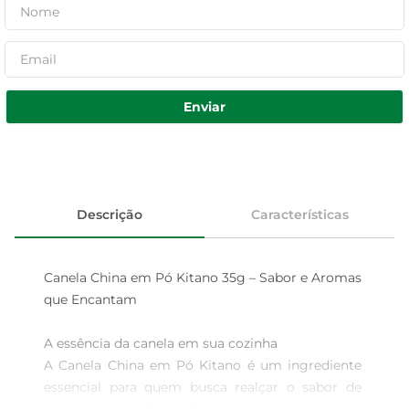
Enviar
Descrição
Características
Canela China em Pó Kitano 35g – Sabor e Aromas 
que Encantam

A essência da canela em sua cozinha  

A Canela China em Pó Kitano é um ingrediente 
essencial para quem busca realçar o sabor de 