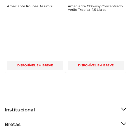
Amaciante Roupas Assim 2l
Amaciante CDowny Concentrado
Verão Tropical 1,5 Litros
DISPONÍVEL EM BREVE
DISPONÍVEL EM BREVE
Institucional
Sobre o Bretas
Bretas
Grupo Cencosud