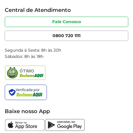
Trabalhe conosco
Cartão Bretas
Central de Atendimento
Sobre privacidade
Produtos Bretas
Portal do fornecedor
Código de ética
Fale Conosco
Nossas Lojas
Serviços
Cencosud Media
App Bretas
0800 720 1111
Clube Bretas
Blog Bretas
Segunda à Sexta: 8h às 20h
Black Friday
Sábados: 8h às 18h
Natal
Baixe nosso App