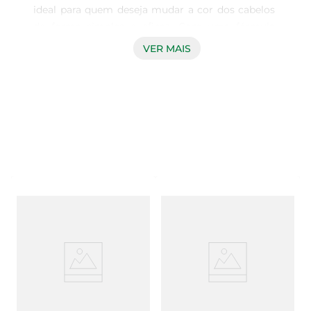
ideal para quem deseja mudar a cor dos cabelos 
de forma simples e eficaz. Com uma fórmula 
desenvolvida para proporcionar resultados 
VER MAIS
vibrantes e naturais, esta coloração é perfeita para 
quem busca um novo ar sem complicações. A 
aplicação é fácil e rápida, permitindo que você 
renove seu visual no conforto de casa.

Fórmula enriquecida para proteção  

Esta coloração não apenas oferece uma ampla 
gama de tons, mas também é enriquecida com 
ingredientes que cuidam dos fios enquanto 
colorem. O resultado é um cabelo com aparência 
saudável e bem tratado. A textura cremosa 
facilita a aplicação, garantindo que o produto se 
espalhe uniformemente, cobrindo os fios de 
maneira eficaz.

Resultados duradouros e brilhantes  
