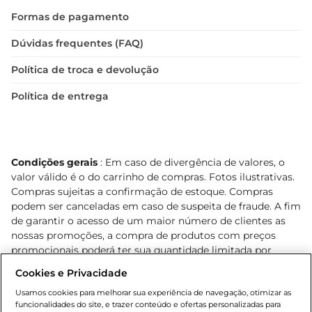
Formas de pagamento
Dúvidas frequentes (FAQ)
Política de troca e devolução
Política de entrega
Condições gerais
: Em caso de divergência de valores, o
valor válido é o do carrinho de compras. Fotos ilustrativas.
Compras sujeitas a confirmação de estoque. Compras
podem ser canceladas em caso de suspeita de fraude. A fim
de garantir o acesso de um maior número de clientes as
nossas promoções, a compra de produtos com preços
promocionais poderá ter sua quantidade limitada por
cliente. Os preços, ofertas e condições são exclusivos para
Cookies e Privacidade
o e-commerce e válidos durante o dia de hoje, podendo
sofrer alterações sem prévia notificação. Proibida a venda
Usamos cookies para melhorar sua experiência de navegação, otimizar as
funcionalidades do site, e trazer conteúdo e ofertas personalizadas para
de bebidas alcoólicas para menores de 18 anos, conforme