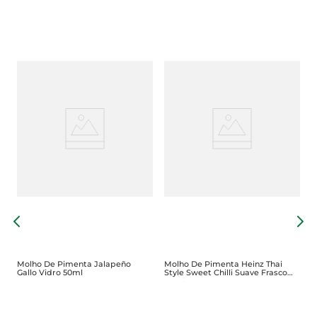
t
M
M
F
Molho De Pimenta Jalapeño
Molho De Pimenta Heinz Thai
Gallo Vidro 50ml
Style Sweet Chilli Suave Frasco
80ml