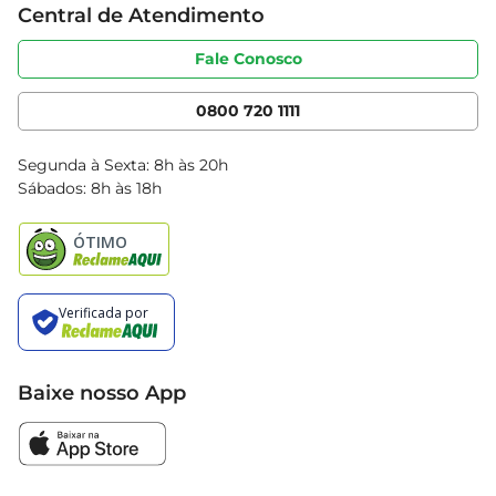
Central de Atendimento
Sobre privacidade
Produtos Bretas
Portal do fornecedor
Código de ética
Fale Conosco
Nossas Lojas
Serviços
Cencosud Media
App Bretas
0800 720 1111
Clube Bretas
Blog Bretas
Segunda à Sexta: 8h às 20h
Black Friday
Sábados: 8h às 18h
Natal
Baixe nosso App