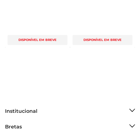
DISPONÍVEL EM BREVE
DISPONÍVEL EM BREVE
Institucional
Sobre o Bretas
Bretas
Grupo Cencosud
Trabalhe conosco
Cartão Bretas