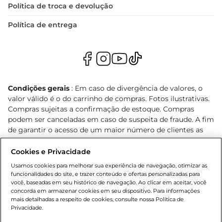
Política de troca e devolução
Política de entrega
Condições gerais
: Em caso de divergência de valores, o
valor válido é o do carrinho de compras. Fotos ilustrativas.
Compras sujeitas a confirmação de estoque. Compras
podem ser canceladas em caso de suspeita de fraude. A fim
de garantir o acesso de um maior número de clientes as
nossas promoções, a compra de produtos com preços
promocionais poderá ter sua quantidade limitada por
Cookies e Privacidade
cliente. Os preços, ofertas e condições são exclusivos para
Usamos cookies para melhorar sua experiência de navegação, otimizar as
o e-commerce e válidos durante o dia de hoje, podendo
funcionalidades do site, e trazer conteúdo e ofertas personalizadas para
sofrer alterações sem prévia notificação. Proibida a venda
você, baseadas em seu histórico de navegação. Ao clicar em aceitar, você
concorda em armazenar cookies em seu dispositivo. Para informações
de bebidas alcoólicas para menores de 18 anos, conforme
mais detalhadas a respeito de cookies, consulte nossa Política de
Lei n.º 8069/90, art. 81, inciso II (Estatuto da Criança e do
Privacidade.
Adolescente). Preços e condições exclusivos para o