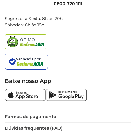
Cencosud Media
App Bretas
0800 720 1111
Clube Bretas
Blog Bretas
Segunda à Sexta: 8h às 20h
Black Friday
Sábados: 8h às 18h
Natal
Baixe nosso App
Formas de pagamento
Dúvidas frequentes (FAQ)