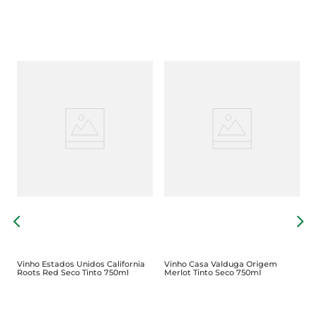
V
S
Vinho Estados Unidos California
Vinho Casa Valduga Origem
Roots Red Seco Tinto 750ml
Merlot Tinto Seco 750ml