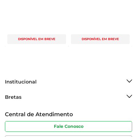
DISPONÍVEL EM BREVE
DISPONÍVEL EM BREVE
Institucional
Sobre o Bretas
Bretas
Grupo Cencosud
Trabalhe conosco
Cartão Bretas
Central de Atendimento
Sobre privacidade
Produtos Bretas
Portal do fornecedor
Código de ética
Fale Conosco
Nossas Lojas
Serviços