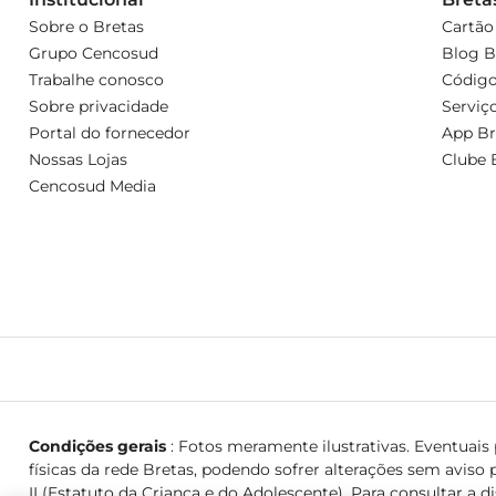
Sobre o Bretas
Cartão
Grupo Cencosud
Blog B
Trabalhe conosco
Código
Sobre privacidade
Serviç
Portal do fornecedor
App Br
Nossas Lojas
Clube 
Cencosud Media
Condições gerais
: Fotos meramente ilustrativas. Eventuais p
físicas da rede Bretas, podendo sofrer alterações sem aviso p
II (Estatuto da Criança e do Adolescente). Para consultar a d