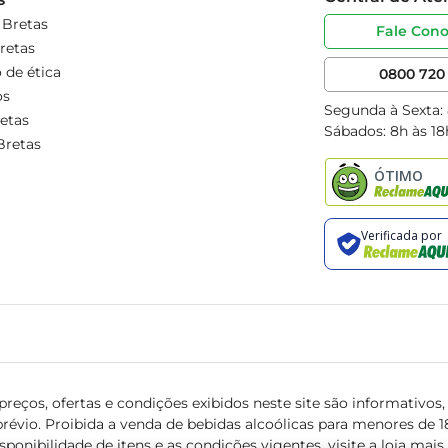
 Bretas
Fale Con
retas
 de ética
0800 720 
os
Segunda à Sexta:
etas
Sábados: 8h às 18
Bretas
reços, ofertas e condições exibidos neste site são informativos, v
révio. Proibida a venda de bebidas alcoólicas para menores de 18 
isponibilidade de itens e as condições vigentes, visite a loja mai