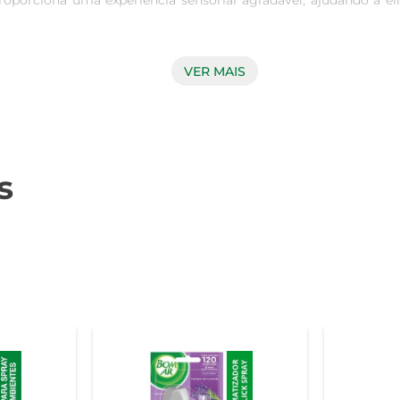
oporciona uma experiência sensorial agradável, ajudando a e
VER MAIS
 fácil de usar e pode ser aplicado em diferentes cômodos, com
do que a frescura da lavanda esteja sempre ao seu alcance. I
s
 até locais mais íntimos, este odorizador se adapta às suas ne
 e agradável para você e seus visitantes. Com poucos sprays, a 
 Ambiente Glade é perfeito para quem valoriza praticidade. B
riar uma atmosfera relaxante, ajudando a aliviar o estresse do dia
 melhora o ar, mas também pode influenciar o bem-estar em