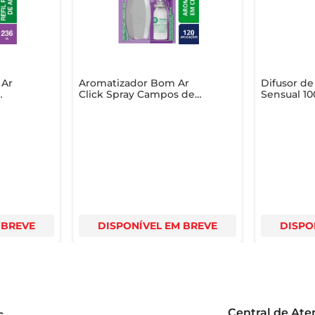
 excelente escolha para momentos de relaxamento e descontraç
 Ar
Aromatizador Bom Ar
Difusor de
Click Spray Campos de
Sensual 1
Lavanda Aparelho + Refil
12ml
 BREVE
DISPONÍVEL EM BREVE
DISPO
Central de At
s