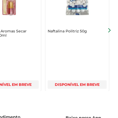
ão.
 Aromas Secar
Naftalina Politriz 50g
O
00ml
e
e
E
NÍVEL EM BREVE
DISPONÍVEL EM BREVE
endimento
Baixe nosso App