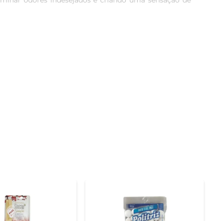
liminar odores indesejados e criando uma sensação de 
o salas, quartos e banheiros. Sua embalagem compacta 
deal para uso diário, deixando um rastro de aroma que 
cessidades. As gotas perfumadas são uma solução eficaz 
transformação é notável, garantindo frescor prolongado 
asta pressionar o botão e espalhar o aroma pela área 
 a dia.

ocional. O aroma de lavanda é conhecido por suas 