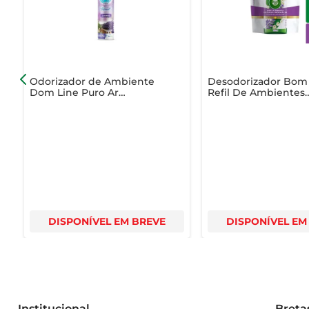
propriedades calmantes, tornando este odorizador uma
Odorizador de Ambiente
Desodorizador Bom
Dom Line Puro Ar
Refil De Ambientes
Lavanda Frasco 350ml
Lavanda 236ml
DISPONÍVEL EM BREVE
DISPONÍVEL EM
Institucional
Breta