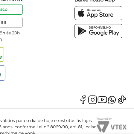
osco
1111
 8h às 20h
h
álidos para o dia de hoje e restritos às lojas
anos, conforme Lei n.º 8069/90, art. 81, inciso
s próxima de você.