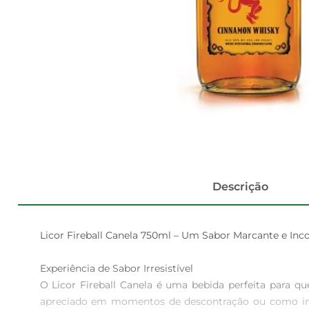
Descrição
Licor Fireball Canela 750ml – Um Sabor Marcante e Inco
Experiência de Sabor Irresistível  

O Licor Fireball Canela é uma bebida perfeita para q
apreciado em momentos de descontração ou como ingre