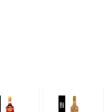
 utilizado em drinks. Seja em uma festa, um encontro 
 permitindo a criação de misturas únicas e saborosas. 
.

cante e aquecedor. Ideal para animar qualquer ocasião, 
penas adiciona sabor, mas também traz uma nostalgia 
das com personalidade. Embora os detalhes técnicos do 
icor diferenciado, o Fireball Canela é uma escolha que 
te essa experiência de sabor singular em momentos que 