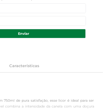
Enviar
Características
50ml de pura satisfação, esse licor é ideal para ser 
ível combina a intensidade da canela com uma doçura 