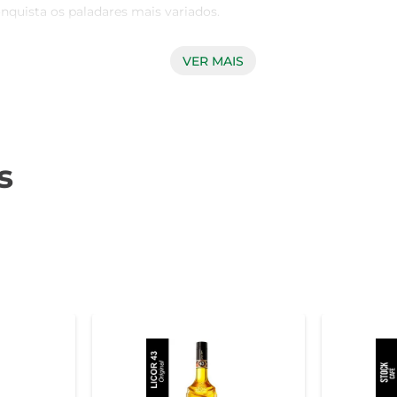
quista os paladares mais variados.

VER MAIS
peratura ambiente, mas a verdadeira magia acontece quando é
o Licor Fireball Canela se destaca como uma adição versátil,
cos, proporcionando uma nova experiência de sabor a cada gole
s
nsigo a famosa especiaria da canela, conhecida por seu sabor mar
lebrações aconchegantes ao redor da lareira. A canela não a
ado.

ade e tradição, direcionado a apreciadores que valorizam bebi
r e a imagem da marca falam por si. Ideal para quem busca um l
eve ser consumido de forma consciente e responsável. Aprovei