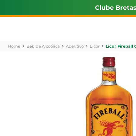
Clube Breta
Bebida Alcoólica
Aperitivo
Licor
Licor Fireball