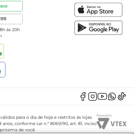
osco
1111
 8h às 20h
h
álidos para o dia de hoje e restritos às lojas
anos, conforme Lei n.º 8069/90, art. 81, inciso
s próxima de você.