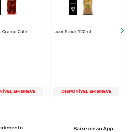
k Creme Café
Licor Stock 720ml
L
C
NÍVEL EM BREVE
DISPONÍVEL EM BREVE
endimento
Baixe nosso App