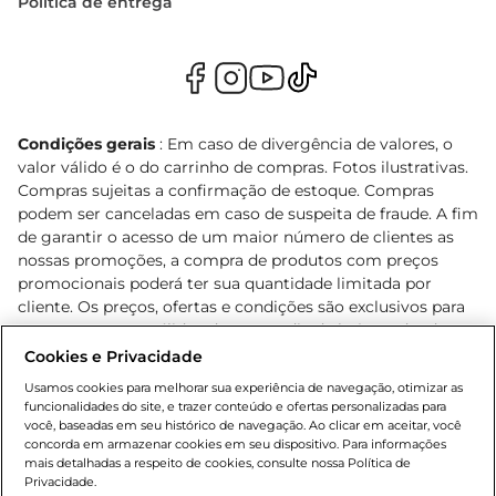
Política de entrega
Condições gerais
: Em caso de divergência de valores, o
valor válido é o do carrinho de compras. Fotos ilustrativas.
Compras sujeitas a confirmação de estoque. Compras
podem ser canceladas em caso de suspeita de fraude. A fim
de garantir o acesso de um maior número de clientes as
nossas promoções, a compra de produtos com preços
promocionais poderá ter sua quantidade limitada por
cliente. Os preços, ofertas e condições são exclusivos para
o e-commerce e válidos durante o dia de hoje, podendo
sofrer alterações sem prévia notificação. Proibida a venda
Cookies e Privacidade
de bebidas alcoólicas para menores de 18 anos, conforme
Usamos cookies para melhorar sua experiência de navegação, otimizar as
Lei n.º 8069/90, art. 81, inciso II (Estatuto da Criança e do
funcionalidades do site, e trazer conteúdo e ofertas personalizadas para
Adolescente). Preços e condições exclusivos para o
você, baseadas em seu histórico de navegação. Ao clicar em aceitar, você
concorda em armazenar cookies em seu dispositivo. Para informações
, podendo sofrer alterações sem aviso
www.bretas.com.br
mais detalhadas a respeito de cookies, consulte nossa Política de
prévio. O valor mínimo para as compras on-line é de R$
Privacidade.
80,00.