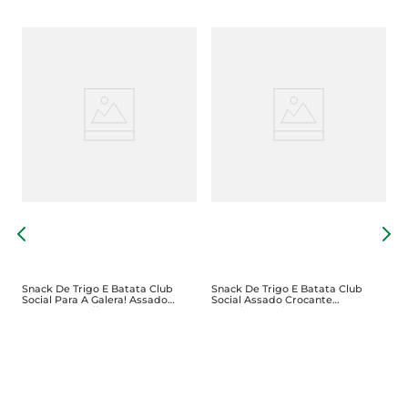
S
O
Snack De Trigo E Batata Club
Snack De Trigo E Batata Club
Social Para A Galera! Assado
Social Assado Crocante
Crocante Queijo Parmesão 115g
American Barbecue6 8g