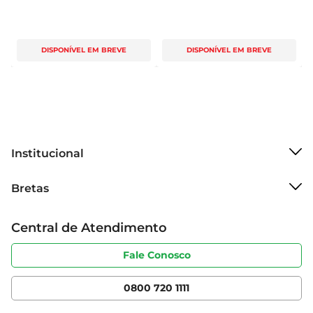
DISPONÍVEL EM BREVE
DISPONÍVEL EM BREVE
Institucional
Sobre o Bretas
Bretas
Grupo Cencosud
Trabalhe conosco
Cartão Bretas
Central de Atendimento
Sobre privacidade
Produtos Bretas
Portal do fornecedor
Código de ética
Fale Conosco
Nossas Lojas
Serviços
Cencosud Media
App Bretas
0800 720 1111
Clube Bretas