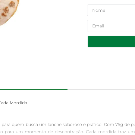
ada Mordida

para quem busca um lanche saboroso e prático. Com 75g de pur
 para um momento de descontração. Cada mordida traz uma e