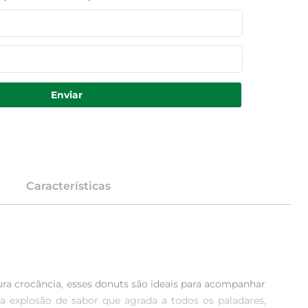
Enviar
Características
a crocância, esses donuts são ideais para acompanhar 
xplosão de sabor que agrada a todos os paladares, 