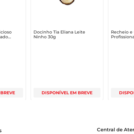
icioso
Docinho Tia Eliana Leite
Recheio e
sado
Ninho 30g
Profissiona
Doce de L
1.01Kg
 BREVE
DISPONÍVEL EM BREVE
DISPO
Central de At
s