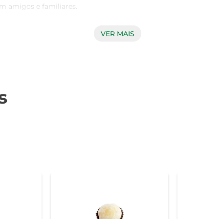
 amigos e familiares.

VER MAIS
TS DC LEITE oferecem um sabor autêntico que remete às melho
a única, que derrete na boca. A textura crocante por fora e mac
s
r consumidos de diversas formas. Seja puro, acompanhado d
ões. Experimente combiná-los com frutas frescas ou uma bola de 
são perfeitos para levar na bolsa ou na mochila, garantindo
 assegura um produto que não só é delicioso, mas também aten