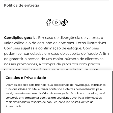
Política de entrega
Condições gerais
: Em caso de divergência de valores, o
valor válido é o do carrinho de compras. Fotos ilustrativas.
Compras sujeitas a confirmação de estoque. Compras
podem ser canceladas em caso de suspeita de fraude. A fim
de garantir o acesso de um maior número de clientes as
nossas promoções, a compra de produtos com preços
promocionais poderá ter sua quantidade limitada por
cliente. Os preços, ofertas e condições são exclusivos para
Cookies e Privacidade
o e-commerce e válidos durante o dia de hoje, podendo
sofrer alterações sem prévia notificação. Proibida a venda
Usamos cookies para melhorar sua experiência de navegação, otimizar as
funcionalidades do site, e trazer conteúdo e ofertas personalizadas para
de bebidas alcoólicas para menores de 18 anos, conforme
você, baseadas em seu histórico de navegação. Ao clicar em aceitar, você
Lei n.º 8069/90, art. 81, inciso II (Estatuto da Criança e do
concorda em armazenar cookies em seu dispositivo. Para informações
Adolescente). Preços e condições exclusivos para o
mais detalhadas a respeito de cookies, consulte nossa Política de
, podendo sofrer alterações sem aviso
Privacidade.
www.bretas.com.br
prévio. O valor mínimo para as compras on-line é de R$