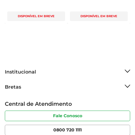
DISPONÍVEL EM BREVE
DISPONÍVEL EM BREVE
Institucional
Sobre o Bretas
Bretas
Grupo Cencosud
Trabalhe conosco
Cartão Bretas
Central de Atendimento
Sobre privacidade
Produtos Bretas
Portal do fornecedor
Código de ética
Fale Conosco
Nossas Lojas
Serviços
Cencosud Media
App Bretas
0800 720 1111
Clube Bretas