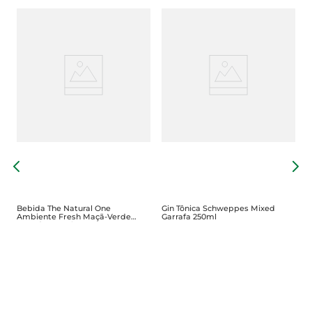
B
Bebida The Natural One
Gin Tônica Schweppes Mixed
Ambiente Fresh Maçã-Verde
Garrafa 250ml
Garrafa 900ml