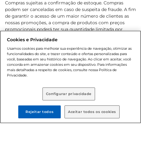
Compras sujeitas a confirmação de estoque. Compras
podem ser canceladas em caso de suspeita de fraude. A fim
de garantir o acesso de um maior número de clientes as
nossas promoções, a compra de produtos com preços
promocionais poderá ter sua quantidade limitada por
cliente. Os preços, ofertas e condições são exclusivos para
Cookies e Privacidade
o e-commerce e válidos durante o dia de hoje, podendo
sofrer alterações sem prévia notificação. Proibida a venda
Usamos cookies para melhorar sua experiência de navegação, otimizar as
funcionalidades do site, e trazer conteúdo e ofertas personalizadas para
de bebidas alcoólicas para menores de 18 anos, conforme
você, baseadas em seu histórico de navegação. Ao clicar em aceitar, você
Lei n.º 8069/90, art. 81, inciso II (Estatuto da Criança e do
concorda em armazenar cookies em seu dispositivo. Para informações
Adolescente). Preços e condições exclusivos para o
mais detalhadas a respeito de cookies, consulte nossa Política de
, podendo sofrer alterações sem aviso
Privacidade.
www.bretas.com.br
prévio. O valor mínimo para as compras on-line é de R$
80,00.
Configurar privacidade
© 2025 Copyright. Todos os direitos
reservados Bretas.
Rejeitar todos
Aceitar todos os cookies
Cencosud Brasil Comercial SA.CNPJ sob n°
39.346.861/0350-38 . Sediada na Av. das Nações Unidas,