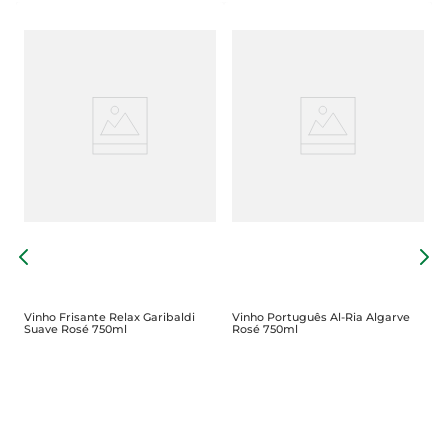
V
D
Vinho Frisante Relax Garibaldi
Vinho Português Al-Ria Algarve
Suave Rosé 750ml
Rosé 750ml