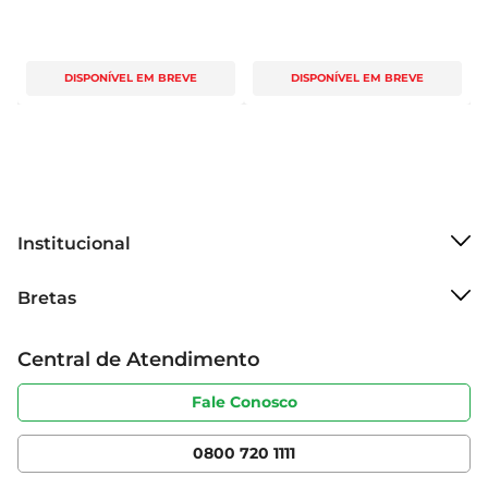
DISPONÍVEL EM BREVE
DISPONÍVEL EM BREVE
Institucional
Sobre o Bretas
Bretas
Grupo Cencosud
Trabalhe conosco
Cartão Bretas
Central de Atendimento
Sobre privacidade
Produtos Bretas
Portal do fornecedor
Código de ética
Fale Conosco
Nossas Lojas
Serviços
Cencosud Media
App Bretas
0800 720 1111
Clube Bretas