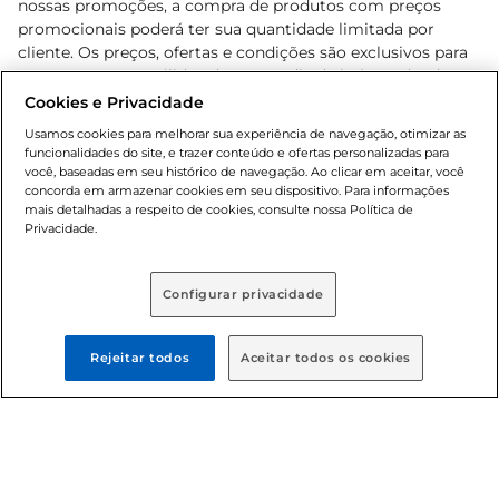
nossas promoções, a compra de produtos com preços
promocionais poderá ter sua quantidade limitada por
cliente. Os preços, ofertas e condições são exclusivos para
o e-commerce e válidos durante o dia de hoje, podendo
sofrer alterações sem prévia notificação. Proibida a venda
Cookies e Privacidade
de bebidas alcoólicas para menores de 18 anos, conforme
Usamos cookies para melhorar sua experiência de navegação, otimizar as
Lei n.º 8069/90, art. 81, inciso II (Estatuto da Criança e do
funcionalidades do site, e trazer conteúdo e ofertas personalizadas para
Adolescente). Preços e condições exclusivos para o
você, baseadas em seu histórico de navegação. Ao clicar em aceitar, você
concorda em armazenar cookies em seu dispositivo. Para informações
, podendo sofrer alterações sem aviso
www.bretas.com.br
mais detalhadas a respeito de cookies, consulte nossa Política de
prévio. O valor mínimo para as compras on-line é de R$
Privacidade.
80,00.
Configurar privacidade
© 2025 Copyright. Todos os direitos
reservados Bretas.
Rejeitar todos
Aceitar todos os cookies
Cencosud Brasil Comercial SA.CNPJ sob n°
39.346.861/0350-38 . Sediada na Av. das Nações Unidas,
12.995, 21º andar, CEP: 04.578-000, Bairro Brooklin Paulista,