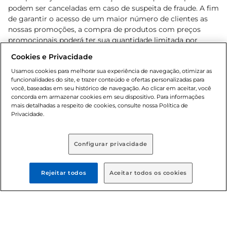
podem ser canceladas em caso de suspeita de fraude. A fim
de garantir o acesso de um maior número de clientes as
nossas promoções, a compra de produtos com preços
promocionais poderá ter sua quantidade limitada por
cliente. Os preços, ofertas e condições são exclusivos para
Cookies e Privacidade
o e-commerce e válidos durante o dia de hoje, podendo
sofrer alterações sem prévia notificação. Proibida a venda
Usamos cookies para melhorar sua experiência de navegação, otimizar as
funcionalidades do site, e trazer conteúdo e ofertas personalizadas para
de bebidas alcoólicas para menores de 18 anos, conforme
você, baseadas em seu histórico de navegação. Ao clicar em aceitar, você
Lei n.º 8069/90, art. 81, inciso II (Estatuto da Criança e do
concorda em armazenar cookies em seu dispositivo. Para informações
Adolescente). Preços e condições exclusivos para o
mais detalhadas a respeito de cookies, consulte nossa Política de
, podendo sofrer alterações sem aviso
Privacidade.
www.bretas.com.br
prévio. O valor mínimo para as compras on-line é de R$
80,00.
Configurar privacidade
© 2025 Copyright. Todos os direitos
reservados Bretas.
Rejeitar todos
Aceitar todos os cookies
Cencosud Brasil Comercial SA.CNPJ sob n°
39.346.861/0350-38 . Sediada na Av. das Nações Unidas,