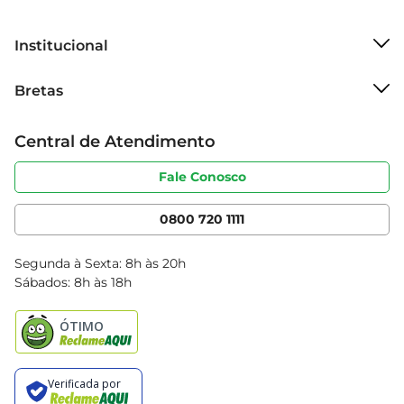
Institucional
Sobre o Bretas
Bretas
Grupo Cencosud
Trabalhe conosco
Cartão Bretas
Central de Atendimento
Sobre privacidade
Produtos Bretas
Portal do fornecedor
Código de ética
Fale Conosco
Nossas Lojas
Serviços
Cencosud Media
App Bretas
0800 720 1111
Clube Bretas
Blog Bretas
Segunda à Sexta: 8h às 20h
Black Friday
Sábados: 8h às 18h
Natal