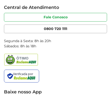
Trabalhe conosco
Cartão Bretas
Central de Atendimento
Sobre privacidade
Produtos Bretas
Portal do fornecedor
Código de ética
Fale Conosco
Nossas Lojas
Serviços
Cencosud Media
App Bretas
0800 720 1111
Clube Bretas
Blog Bretas
Segunda à Sexta: 8h às 20h
Black Friday
Sábados: 8h às 18h
Natal
Baixe nosso App