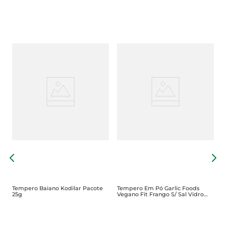
A
1
Tempero Baiano Kodilar Pacote
Tempero Em Pó Garlic Foods
25g
Vegano Fit Frango S/ Sal Vidro
70g