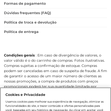
Formas de pagamento
Dúvidas frequentes (FAQ)
Política de troca e devolução
Política de entrega
Condições gerais
: Em caso de divergência de valores, o
valor válido é o do carrinho de compras. Fotos ilustrativas.
Compras sujeitas a confirmação de estoque. Compras
podem ser canceladas em caso de suspeita de fraude. A fim
de garantir o acesso de um maior número de clientes as
nossas promoções, a compra de produtos com preços
promocionais poderá ter sua quantidade limitada por
cliente. Os preços, ofertas e condições são exclusivos para
Cookies e Privacidade
o e-commerce e válidos durante o dia de hoje, podendo
sofrer alterações sem prévia notificação. Proibida a venda
Usamos cookies para melhorar sua experiência de navegação, otimizar as
funcionalidades do site, e trazer conteúdo e ofertas personalizadas para
de bebidas alcoólicas para menores de 18 anos, conforme
você, baseadas em seu histórico de navegação. Ao clicar em aceitar, você