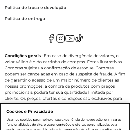
Política de troca e devolução
Política de entrega
Condições gerais
: Em caso de divergência de valores, o
valor válido é o do carrinho de compras. Fotos ilustrativas.
Compras sujeitas a confirmação de estoque. Compras
podem ser canceladas em caso de suspeita de fraude. A fim
de garantir o acesso de um maior número de clientes as
nossas promoções, a compra de produtos com preços
promocionais poderá ter sua quantidade limitada por
cliente. Os preços, ofertas e condições são exclusivos para
o e-commerce e válidos durante o dia de hoje, podendo
sofrer alterações sem prévia notificação. Proibida a venda
Cookies e Privacidade
de bebidas alcoólicas para menores de 18 anos, conforme
Usamos cookies para melhorar sua experiência de navegação, otimizar as
Lei n.º 8069/90, art. 81, inciso II (Estatuto da Criança e do
funcionalidades do site, e trazer conteúdo e ofertas personalizadas para
Adolescente). Preços e condições exclusivos para o
você, baseadas em seu histórico de navegação. Ao clicar em aceitar, você