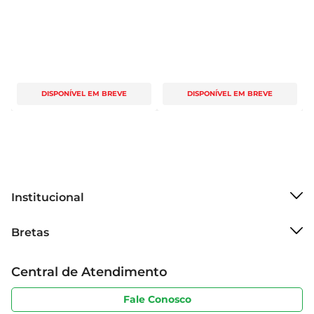
DISPONÍVEL EM BREVE
DISPONÍVEL EM BREVE
Institucional
Sobre o Bretas
Bretas
Grupo Cencosud
Trabalhe conosco
Cartão Bretas
Central de Atendimento
Sobre privacidade
Produtos Bretas
Portal do fornecedor
Código de ética
Fale Conosco
Nossas Lojas
Serviços