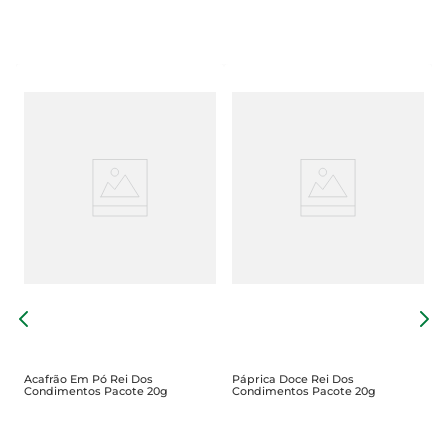
C
P
Acafrão Em Pó Rei Dos
Páprica Doce Rei Dos
Condimentos Pacote 20g
Condimentos Pacote 20g