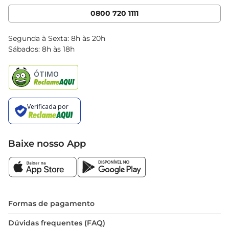
Cencosud Media
App Bretas
0800 720 1111
Clube Bretas
Blog Bretas
Segunda à Sexta: 8h às 20h
Black Friday
Sábados: 8h às 18h
Natal
Baixe nosso App
Formas de pagamento
Dúvidas frequentes (FAQ)