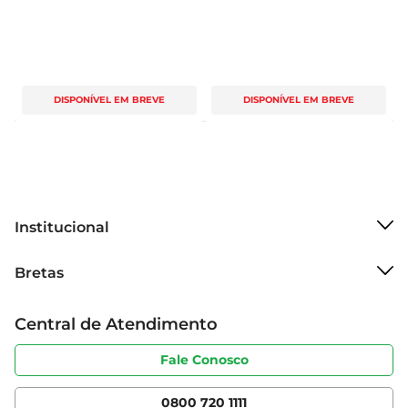
DISPONÍVEL EM BREVE
DISPONÍVEL EM BREVE
Institucional
Sobre o Bretas
Bretas
Grupo Cencosud
Trabalhe conosco
Cartão Bretas
Central de Atendimento
Sobre privacidade
Produtos Bretas
Portal do fornecedor
Código de ética
Fale Conosco
Nossas Lojas
Serviços
Cencosud Media
App Bretas
0800 720 1111