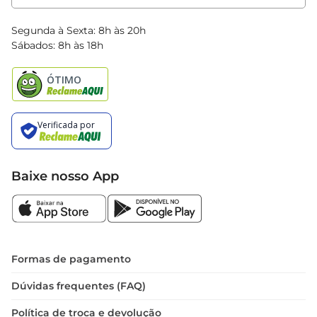
Clube Bretas
Blog Bretas
Segunda à Sexta: 8h às 20h
Black Friday
Sábados: 8h às 18h
Natal
Baixe nosso App
Formas de pagamento
Dúvidas frequentes (FAQ)
Política de troca e devolução