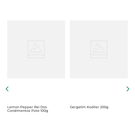
C
S
Lemon Pepper Rei Dos
Gergelim Kodilar 200g
Condimentos Pote 100g