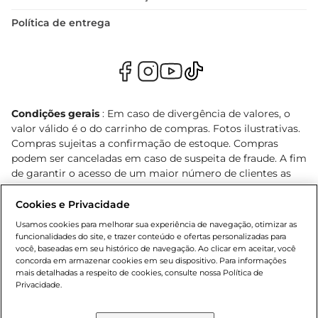
Política de entrega
Condições gerais
: Em caso de divergência de valores, o
valor válido é o do carrinho de compras. Fotos ilustrativas.
Compras sujeitas a confirmação de estoque. Compras
podem ser canceladas em caso de suspeita de fraude. A fim
de garantir o acesso de um maior número de clientes as
nossas promoções, a compra de produtos com preços
promocionais poderá ter sua quantidade limitada por
Cookies e Privacidade
cliente. Os preços, ofertas e condições são exclusivos para
Usamos cookies para melhorar sua experiência de navegação, otimizar as
o e-commerce e válidos durante o dia de hoje, podendo
funcionalidades do site, e trazer conteúdo e ofertas personalizadas para
sofrer alterações sem prévia notificação. Proibida a venda
você, baseadas em seu histórico de navegação. Ao clicar em aceitar, você
concorda em armazenar cookies em seu dispositivo. Para informações
de bebidas alcoólicas para menores de 18 anos, conforme
mais detalhadas a respeito de cookies, consulte nossa Política de
Lei n.º 8069/90, art. 81, inciso II (Estatuto da Criança e do
Privacidade.
Adolescente). Preços e condições exclusivos para o
, podendo sofrer alterações sem aviso
www.bretas.com.br