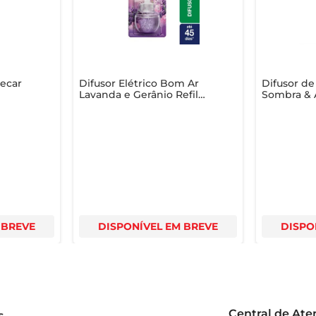
 da natureza para dentro de casa, criando um ambiente mais agr
Secar
Difusor Elétrico Bom Ar
Difusor d
Lavanda e Gerânio Refil
Sombra & 
16ml
Glade Caix
 BREVE
DISPONÍVEL EM BREVE
DISPO
Central de At
s