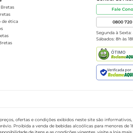
 Bretas
Fale Con
retas
 de ética
0800 720 
os
Segunda à Sexta:
etas
Sábados: 8h às 18
Bretas
reços, ofertas e condições exibidos neste site são informativos, v
révio. Proibida a venda de bebidas alcoólicas para menores de 18 
isponibilidade de itens e as condições vigentes, visite a loja mai