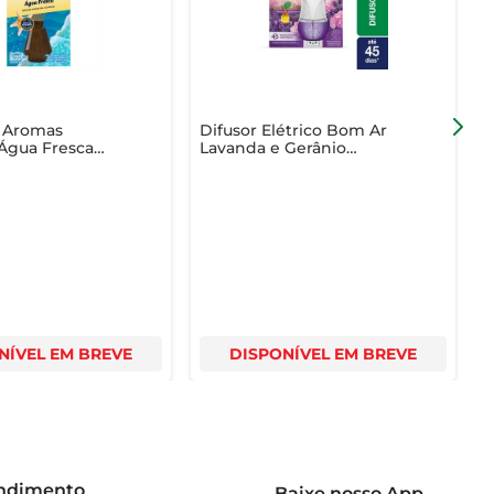
adável e convidativo.
e Aromas
Difusor Elétrico Bom Ar
O
Água Fresca
Lavanda e Gerânio
e
a 100ml
Aparelho + Refil 16ml
&
NÍVEL EM BREVE
DISPONÍVEL EM BREVE
endimento
Baixe nosso App