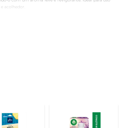
ndo-o com um aroma leve e revigorante. Ideal para uso 
e acolhedor.

s. A aplicação é simples: basta borrifar no ambiente 
r odores indesejados, proporcionando um ar mais puro e 
r se espalhe de maneira uniforme pelo ambiente. Além 
ragrância é inspirada na natureza, trazendo a sensação 