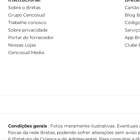
Sobre o Bretas
Cartão
Grupo Cencosud
Blog B
Trabalhe conosco
Código
Sobre privacidade
Serviç
Portal do fornecedor
App Br
Nossas Lojas
Clube 
Cencosud Media
Condições gerais
: Fotos meramente ilustrativas. Eventuais p
físicas da rede Bretas, podendo sofrer alterações sem aviso p
II (Estatuto da Criança e do Adolescente). Para consultar a d