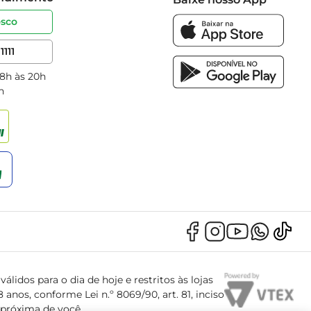
osco
1111
 8h às 20h
h
álidos para o dia de hoje e restritos às lojas
anos, conforme Lei n.º 8069/90, art. 81, inciso
s próxima de você.