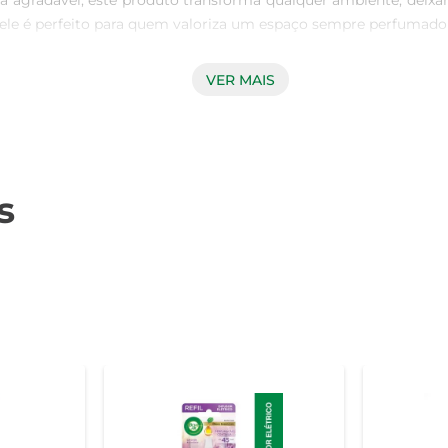
va agradável, este produto transforma qualquer ambiente, deixa
 ele é perfeito para quem valoriza um espaço sempre perfumado 
VER MAIS
 é fácil de manusear e pode ser utilizado em diferentes locai
cia Frescor da Mata é especialmente formulada para neutraliza
r a casa sempre perfumada sem complicações.

s
ntem uma liberação gradual do aroma, permitindo que o fresco
laxante, ideal para momentos de descanso ou concentração. A f
 a folhas verdes e um toque sutil de madeira.
