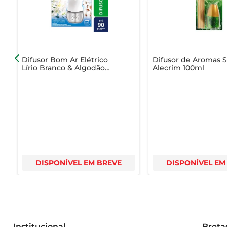
Com o Odorizante Bom Ar RF 16ml, você traz a essência
Difusor Bom Ar Elétrico
Difusor de Aromas 
Lírio Branco & Algodão
Alecrim 100ml
Grátis Refil 16ml
DISPONÍVEL EM BREVE
DISPONÍVEL EM
Institucional
Breta