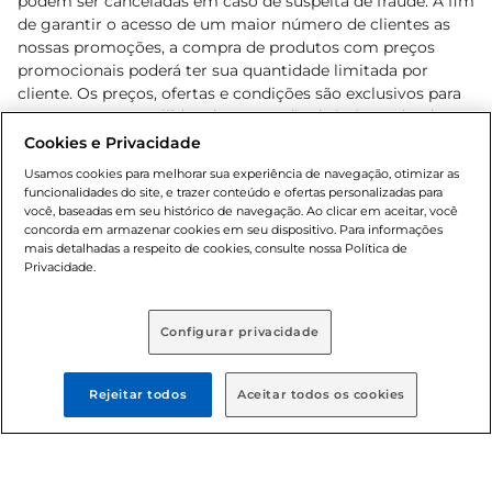
podem ser canceladas em caso de suspeita de fraude. A fim
de garantir o acesso de um maior número de clientes as
nossas promoções, a compra de produtos com preços
promocionais poderá ter sua quantidade limitada por
cliente. Os preços, ofertas e condições são exclusivos para
o e-commerce e válidos durante o dia de hoje, podendo
sofrer alterações sem prévia notificação. Proibida a venda
Cookies e Privacidade
de bebidas alcoólicas para menores de 18 anos, conforme
Usamos cookies para melhorar sua experiência de navegação, otimizar as
Lei n.º 8069/90, art. 81, inciso II (Estatuto da Criança e do
funcionalidades do site, e trazer conteúdo e ofertas personalizadas para
Adolescente). Preços e condições exclusivos para o
você, baseadas em seu histórico de navegação. Ao clicar em aceitar, você
concorda em armazenar cookies em seu dispositivo. Para informações
, podendo sofrer alterações sem aviso
www.bretas.com.br
mais detalhadas a respeito de cookies, consulte nossa Política de
prévio. O valor mínimo para as compras on-line é de R$
Privacidade.
80,00.
Configurar privacidade
© 2025 Copyright. Todos os direitos
reservados Bretas.
Rejeitar todos
Aceitar todos os cookies
Cencosud Brasil Comercial SA.CNPJ sob n°