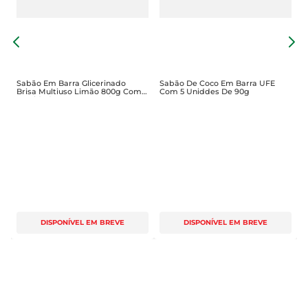
S
M
Sabão Em Barra Glicerinado
Sabão De Coco Em Barra UFE
Brisa Multiuso Limão 800g Com
Com 5 Uniddes De 90g
5 Unidades De 160g Cada
DISPONÍVEL EM BREVE
DISPONÍVEL EM BREVE