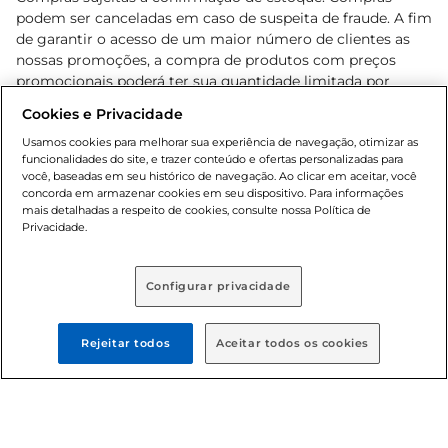
podem ser canceladas em caso de suspeita de fraude. A fim
de garantir o acesso de um maior número de clientes as
nossas promoções, a compra de produtos com preços
promocionais poderá ter sua quantidade limitada por
cliente. Os preços, ofertas e condições são exclusivos para
Cookies e Privacidade
o e-commerce e válidos durante o dia de hoje, podendo
sofrer alterações sem prévia notificação. Proibida a venda
Usamos cookies para melhorar sua experiência de navegação, otimizar as
funcionalidades do site, e trazer conteúdo e ofertas personalizadas para
de bebidas alcoólicas para menores de 18 anos, conforme
você, baseadas em seu histórico de navegação. Ao clicar em aceitar, você
Lei n.º 8069/90, art. 81, inciso II (Estatuto da Criança e do
concorda em armazenar cookies em seu dispositivo. Para informações
Adolescente). Preços e condições exclusivos para o
mais detalhadas a respeito de cookies, consulte nossa Política de
, podendo sofrer alterações sem aviso
Privacidade.
www.bretas.com.br
prévio. O valor mínimo para as compras on-line é de R$
80,00.
Configurar privacidade
© 2025 Copyright. Todos os direitos
reservados Bretas.
Rejeitar todos
Aceitar todos os cookies
Cencosud Brasil Comercial SA.CNPJ sob n°
39.346.861/0350-38 . Sediada na Av. das Nações Unidas,