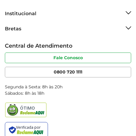
Institucional
Sobre o Bretas
Bretas
Grupo Cencosud
Trabalhe conosco
Cartão Bretas
Central de Atendimento
Sobre privacidade
Produtos Bretas
Portal do fornecedor
Código de ética
Fale Conosco
Nossas Lojas
Serviços
Cencosud Media
App Bretas
0800 720 1111
Clube Bretas
Blog Bretas
Segunda à Sexta: 8h às 20h
Black Friday
Sábados: 8h às 18h
Natal