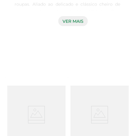
roupas. Aliado ao delicado e clássico cheiro de 
coco com toque de aveia. Versatilidade - Seja 
para limpar a casa, as roupas ou as louças, o 
VER MAIS
Sabão em Barra Ypê oferece a praticidade que 
você precisa para tornar a sua rotina mais 
eficiente. Hipoalergênico - Agora, a versão coco 
proporciona ainda mais cuidado com a sua pele. 
É testado, aprovado e recomendado por 
dermatologistas. Testado dermatologicamente - 
Todas as versões do Sabão em Barra Ype são 
glicerinadas e testadas dermatologicamente para 
um maior cuidado com a sua pele.