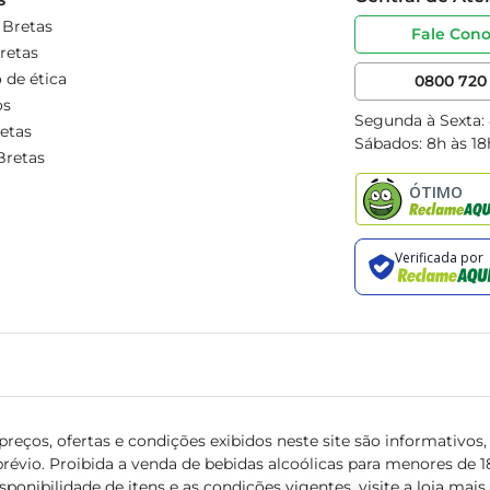
 Bretas
Fale Con
retas
 de ética
0800 720 
os
Segunda à Sexta:
etas
Sábados: 8h às 18
Bretas
reços, ofertas e condições exibidos neste site são informativos, v
révio. Proibida a venda de bebidas alcoólicas para menores de 18 
isponibilidade de itens e as condições vigentes, visite a loja mai