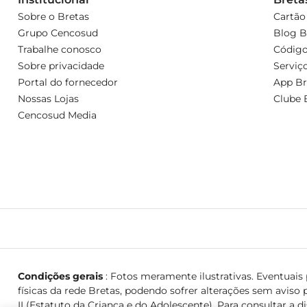
Sobre o Bretas
Cartão
Grupo Cencosud
Blog B
Trabalhe conosco
Código
Sobre privacidade
Serviç
Portal do fornecedor
App Br
Nossas Lojas
Clube 
Cencosud Media
Condições gerais
: Fotos meramente ilustrativas. Eventuais p
físicas da rede Bretas, podendo sofrer alterações sem aviso p
II (Estatuto da Criança e do Adolescente). Para consultar a d