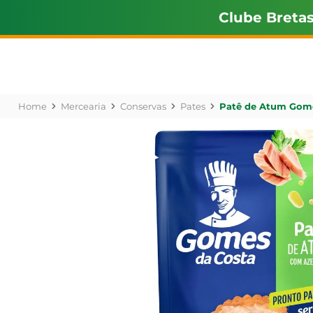
Clube Breta
Mercearia
Conservas
Pates
Patê de Atum Gome