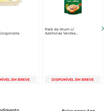
Patê de Atum c/
P
Gorgonzola
Azeitonas Verdes
B
Coqueiro Sachê 170g
NÍVEL EM BREVE
DISPONÍVEL EM BREVE
endimento
Baixe nosso App