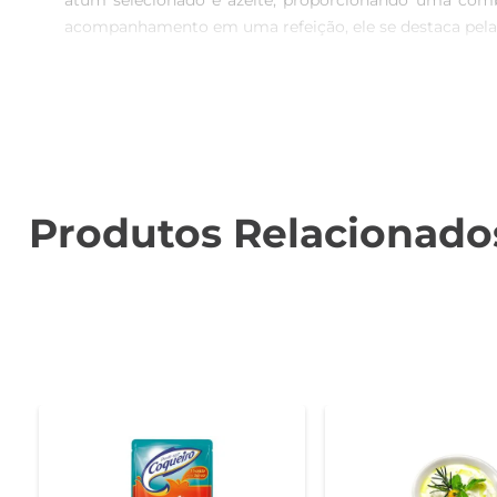
atum selecionado e azeite, proporcionando uma combin
acompanhamento em uma refeição, ele se destaca pela s
Sabor Autêntico e Textura Cremosa  

Este patê apresenta uma textura cremosa que derrete n
só enriquece o sabor, mas também traz benefícios à s
prazer de comer.

Pronto para Usar em Diversas Receitas  

Produtos Relacionado
O Pate de Atum Gomes da Costa é extremamente versá
acompanhar saladas e pratos quentes. Sua praticidade pe
casa.

Informações Técnicas  

Este produto vem em uma embalagem de 170g, garantind
geladeira e consumir em até 3 dias. O Pate de Atum Go