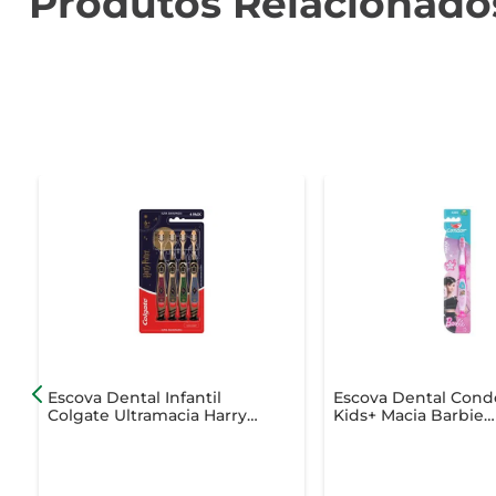
Produtos Relacionado
Escova Dental Infantil
Escova Dental Cond
Colgate Ultramacia Harry
Kids+ Macia Barbie
Potter com 4 Unidades
Cabeça P