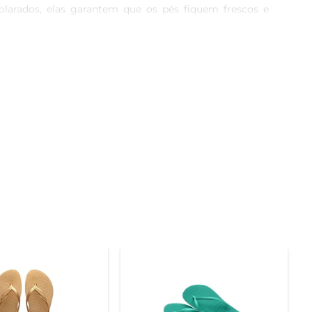
olarados, elas garantem que os pés fiquem frescos e 
sticas essenciais para o uso nas brincadeiras do dia a 
 fáceis de limpar, o que ajuda os pais a manterem os 
 conforto. O design ergonômico se adapta facilmente 
 ideais para acompanhar o crescimento dos pequenos 
 enquanto aproveitam o dia com conforto e segurança. 
 escolha eficiente para garantir que a diversão nunca 