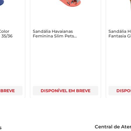
Color
Sandália Havaianas
Sandália H
 35/36
Feminina Slim Pets
Fantasia G
Nectar 37/38
35/36
 BREVE
DISPONÍVEL EM BREVE
DISPO
Central de At
s