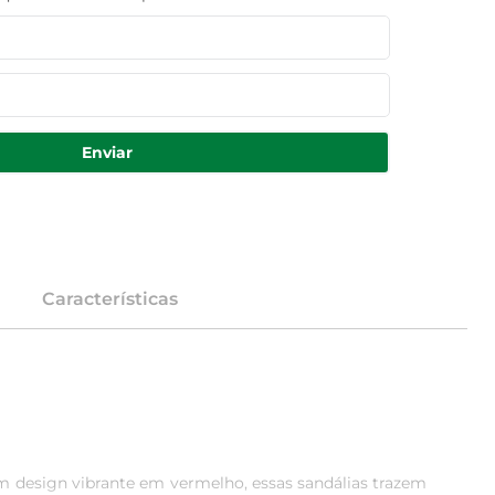
Enviar
Características
um design vibrante em vermelho, essas sandálias trazem 