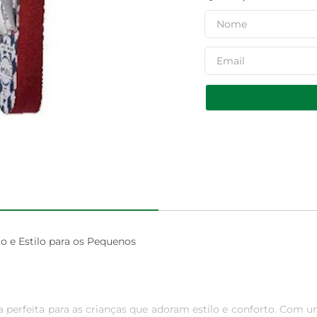
 e Estilo para os Pequenos

a perfeita para as crianças que adoram estilo e conforto. Com 