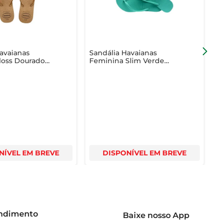
avaianas
Sandália Havaianas
S
loss Dourado
Feminina Slim Verde
M
Virtual 37/38
P
NÍVEL EM BREVE
DISPONÍVEL EM BREVE
endimento
Baixe nosso App