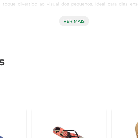
toque divertido ao visual dos pequenos. Ideal para dias ens
VER MAIS
qualidade que proporcionam durabilidade e resistência, caracterí
equada, garantindo segurança em cada passo. Além disso, são
s
se modelo de Havaianas foi pensado para oferecer o máximo de
rdade para brincar. Com o número 29/30, essas sandálias são
feita de fazer os pequenos se sentirem especiais e estilosos,
 em momentos de descontração em casa, essas sandálias são uma