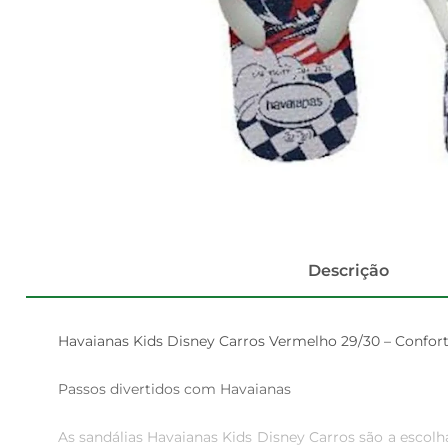
Descrição
Havaianas Kids Disney Carros Vermelho 29/30 – Conforto
Passos divertidos com Havaianas

As sandálias Havaianas Kids Disney Carros são a escolh