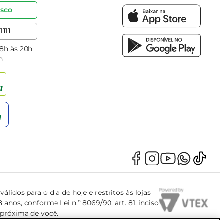
osco
1111
 8h às 20h
h
álidos para o dia de hoje e restritos às lojas
anos, conforme Lei n.º 8069/90, art. 81, inciso
s próxima de você.