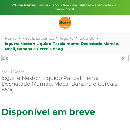
Clube Bretas
• Baixe o app, ative suas ofertas e aproveite os
descontos!
Frios E Laticínios
Iogurte
Líquido
Iogurte Neston Líquido Parcialmente Desnatado Mamão,
Maçã, Banana e Cereais 850g
:
1738596
Iogurte Neston Líquido Parcialmente
Desnatado Mamão, Maçã, Banana e Cereais
850g
Disponível em breve