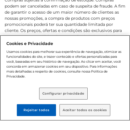
Compras sujeitas a confirmação de estoque. Compras
podem ser canceladas em caso de suspeita de fraude. A fim
de garantir o acesso de um maior número de clientes as
nossas promoções, a compra de produtos com preços
promocionais poderá ter sua quantidade limitada por
cliente. Os preços, ofertas e condições são exclusivos para
o e-commerce e válidos durante o dia de hoje, podendo
sofrer alterações sem prévia notificação. Proibida a venda
Cookies e Privacidade
de bebidas alcoólicas para menores de 18 anos, conforme
Usamos cookies para melhorar sua experiência de navegação, otimizar as
Lei n.º 8069/90, art. 81, inciso II (Estatuto da Criança e do
funcionalidades do site, e trazer conteúdo e ofertas personalizadas para
Adolescente). Preços e condições exclusivos para o
você, baseadas em seu histórico de navegação. Ao clicar em aceitar, você
concorda em armazenar cookies em seu dispositivo. Para informações
, podendo sofrer alterações sem aviso
www.bretas.com.br
mais detalhadas a respeito de cookies, consulte nossa Política de
prévio. O valor mínimo para as compras on-line é de R$
Privacidade.
80,00.
Configurar privacidade
© 2025 Copyright. Todos os direitos
reservados Bretas.
Rejeitar todos
Aceitar todos os cookies