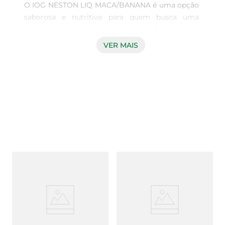
O IOG NESTON LIQ MACA/BANANA é uma opção 
saborosa e nutritiva para quem busca uma 
alimentação equilibrada. Com 850g de pura 
cremosidade, essa mistura de maçã e banana 
VER MAIS
proporciona um sabor inconfundível, ideal para 
ser consumido em qualquer momento do dia. 
Seja no café da manhã, como lanche ou até 
mesmo em receitas, ele traz um toque especial e 
saudável à sua rotina.

Benefícios Nutricionais  

Este produto é enriquecido com vitaminas e 
minerais essenciais, contribuindo para uma dieta 
balanceada. A combinação de maçã e banana não 
só oferece um sabor agradável, mas também é 
rica em fibras, que auxiliam na digestão e 
promovem a sensação de saciedade. Além disso, 
é uma excelente fonte de energia, perfeita para 
quem precisa de um impulso durante o dia.
