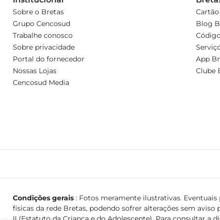
Sobre o Bretas
Cartão
Grupo Cencosud
Blog B
Trabalhe conosco
Código
Sobre privacidade
Serviç
Portal do fornecedor
App Br
Nossas Lojas
Clube 
Cencosud Media
Condições gerais
: Fotos meramente ilustrativas. Eventuais p
físicas da rede Bretas, podendo sofrer alterações sem aviso p
II (Estatuto da Criança e do Adolescente). Para consultar a d