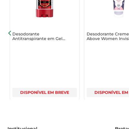
Desodorante
Desodorante Crem
Antitranspirante em Gel
Above Women Invis
Old Spice Vip Clear 80g
Sport Energy 50g
DISPONÍVEL EM BREVE
DISPONÍVEL EM
Institucional
Breta