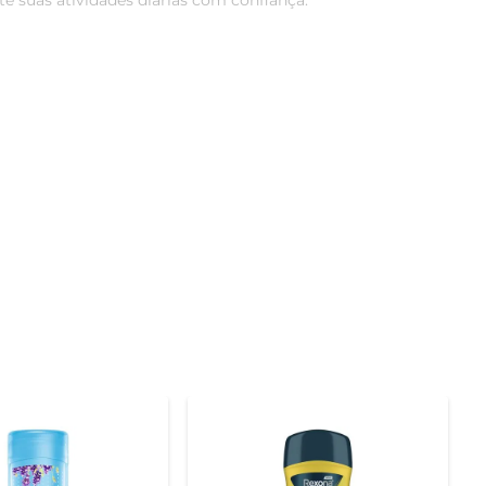
 suas atividades diárias com confiança.

 dermatologicamente testada, garantindo que mesmo os 
cê fresco e seguro em qualquer situação.

ao máximo o produto sem abrir mão da qualidade. Com 
es e eficiente.

 15 cm. Aplique em áreas como axilas e, se desejar, em 