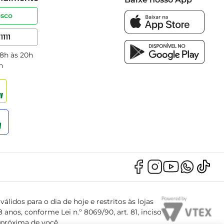
osco
1111
 8h às 20h
h
álidos para o dia de hoje e restritos às lojas
anos, conforme Lei n.º 8069/90, art. 81, inciso
s próxima de você.