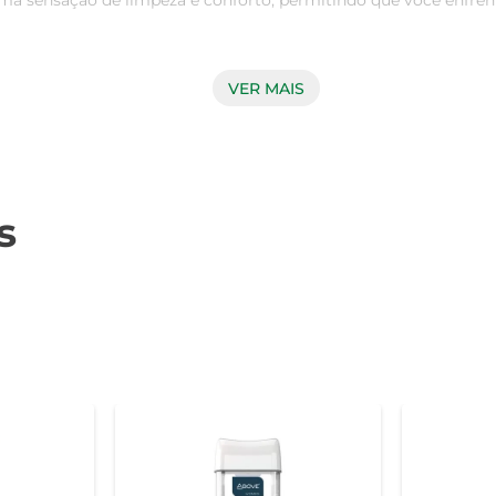
ma sensação de limpeza e conforto, permitindo que você enfrente
 Nivea com ingredientes que respeitam a pele. Sua fórmula é
VER MAIS
pações. O resultado é uma proteção que não irrita, mantendo vo
ma embalagem econômica, ideal para quem deseja aproveitar 
ualquer hora e em qualquer lugar, tornando sua rotina mais simpl
s
te sobre a pele limpa e seca, mantendo uma distância de cerca de
o uso em pele irritada ou lesionada.