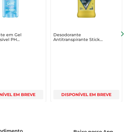
te em Gel
Desodorante
D
isível PH
Antitranspirante Stick
Lavender 45g
Rexona V8 Men Dry 45g
I
NÍVEL EM BREVE
DISPONÍVEL EM BREVE
endimento
Baixe nosso App