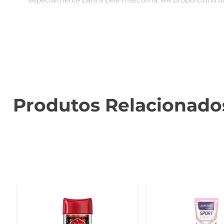
especialmente para a pele masculina, ele proporciona u
Fórmula Suave e Eficiente  

Este desodorante combina a tecnologia de proteção da
homens com pele sensível possam utilizá-lo sem preocu
Embalagem Econômica  

Pensando na sua praticidade, o desodorante vem em u
um design que facilita a aplicação, você pode usá-lo a q
Produtos Relacionado
Recomendações de Uso  

Para obter os melhores resultados, aplique o desodoran
outras partes do corpo que necessitem de frescor. Evite 