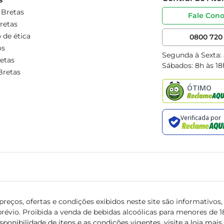
 Bretas
Fale Con
retas
 de ética
0800 720 
os
Segunda à Sexta:
etas
Sábados: 8h às 18
Bretas
reços, ofertas e condições exibidos neste site são informativos, v
révio. Proibida a venda de bebidas alcoólicas para menores de 18 
isponibilidade de itens e as condições vigentes, visite a loja mai