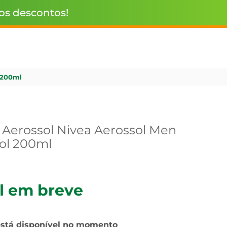
 os descontos!
 200ml
Aerossol Nivea Aerossol Men
ol 200ml
l em breve
está disponível no momento