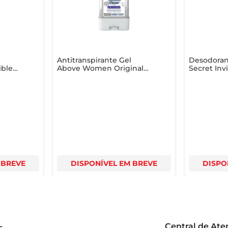
e
Antitranspirante Gel
Desodoran
ible
Above Women Original
Secret Inv
Cream Invisible 82g
Balanced 
 BREVE
DISPONÍVEL EM BREVE
DISPO
Central de At
s