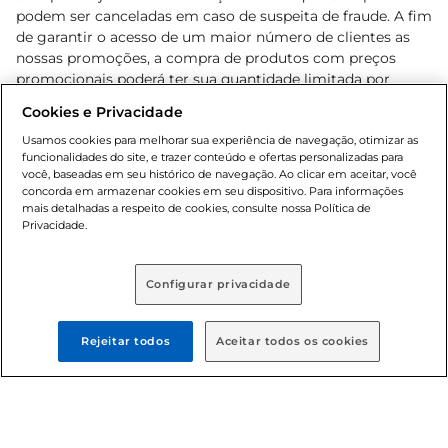
podem ser canceladas em caso de suspeita de fraude. A fim
de garantir o acesso de um maior número de clientes as
nossas promoções, a compra de produtos com preços
promocionais poderá ter sua quantidade limitada por
cliente. Os preços, ofertas e condições são exclusivos para
Cookies e Privacidade
o e-commerce e válidos durante o dia de hoje, podendo
sofrer alterações sem prévia notificação. Proibida a venda
Usamos cookies para melhorar sua experiência de navegação, otimizar as
funcionalidades do site, e trazer conteúdo e ofertas personalizadas para
de bebidas alcoólicas para menores de 18 anos, conforme
você, baseadas em seu histórico de navegação. Ao clicar em aceitar, você
Lei n.º 8069/90, art. 81, inciso II (Estatuto da Criança e do
concorda em armazenar cookies em seu dispositivo. Para informações
Adolescente). Preços e condições exclusivos para o
mais detalhadas a respeito de cookies, consulte nossa Política de
, podendo sofrer alterações sem aviso
Privacidade.
www.bretas.com.br
prévio. O valor mínimo para as compras on-line é de R$
80,00.
Configurar privacidade
© 2025 Copyright. Todos os direitos
reservados Bretas.
Rejeitar todos
Aceitar todos os cookies
Cencosud Brasil Comercial SA.CNPJ sob n°
39.346.861/0350-38 . Sediada na Av. das Nações Unidas,