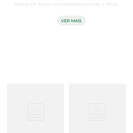
para quem busca uma limpeza profunda e eficaz 
em diversos ambientes da casa. Com sua fórmula 
potente, este produto é capaz de eliminar 
VER MAIS
bactérias e germes, proporcionando um 
ambiente mais saudável e livre de impurezas. A 
espuma ativa do Limp Pato adere às superfícies, 
garantindo que cada canto seja alcançado e 
limpo de forma eficiente.

Frescor Cítrico que Revitaliza  

Além de sua ação desinfetante, o Limp Pato 
Cloro Gel Espuma oferece um agradável aroma 
cítrico que deixa os ambientes com uma 
sensação de frescor e limpeza. Ao utilizar este 
produto, você não apenas limpa, mas também 
perfuma o espaço, tornando a experiência de 
limpeza mais agradável e revigorante.

Versatilidade de Uso  
