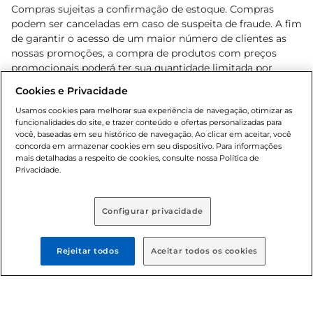
Compras sujeitas a confirmação de estoque. Compras
podem ser canceladas em caso de suspeita de fraude. A fim
de garantir o acesso de um maior número de clientes as
nossas promoções, a compra de produtos com preços
promocionais poderá ter sua quantidade limitada por
cliente. Os preços, ofertas e condições são exclusivos para
Cookies e Privacidade
o e-commerce e válidos durante o dia de hoje, podendo
sofrer alterações sem prévia notificação. Proibida a venda
Usamos cookies para melhorar sua experiência de navegação, otimizar as
funcionalidades do site, e trazer conteúdo e ofertas personalizadas para
de bebidas alcoólicas para menores de 18 anos, conforme
você, baseadas em seu histórico de navegação. Ao clicar em aceitar, você
Lei n.º 8069/90, art. 81, inciso II (Estatuto da Criança e do
concorda em armazenar cookies em seu dispositivo. Para informações
Adolescente). Preços e condições exclusivos para o
mais detalhadas a respeito de cookies, consulte nossa Política de
, podendo sofrer alterações sem aviso
Privacidade.
www.bretas.com.br
prévio. O valor mínimo para as compras on-line é de R$
80,00.
Configurar privacidade
© 2025 Copyright. Todos os direitos
reservados Bretas.
Rejeitar todos
Aceitar todos os cookies
Cencosud Brasil Comercial SA.CNPJ sob n°
39.346.861/0350-38 . Sediada na Av. das Nações Unidas,