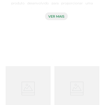
produto desenvolvido para proporcionar uma 
limpeza profunda e eficaz em diversas superfícies 
da sua casa. Com sua fórmula especial, ele 
VER MAIS
remove sujeiras e manchas, deixando os 
ambientes mais limpos e com um aroma 
agradável. A embalagem de 500ml é ideal para 
uso doméstico, permitindo que você tenha 
sempre à mão um aliado na manutenção da 
higiene.

Fórmula com cloro para desinfecção  

Este limpador conta com a poderosa ação do 
cloro, que não só limpa, mas também desinfeta 
as superfícies, eliminando germes e bactérias. 
Sua textura em gel proporciona uma aplicação 
mais controlada, evitando desperdícios e 
garantindo que o produto atinja até os cantos 
mais difíceis. A espuma ativa ajuda a soltar a 
sujeira, facilitando a limpeza e deixando tudo 