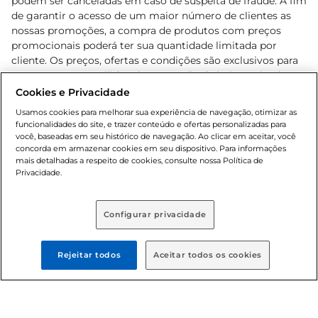
podem ser canceladas em caso de suspeita de fraude. A fim
de garantir o acesso de um maior número de clientes as
nossas promoções, a compra de produtos com preços
promocionais poderá ter sua quantidade limitada por
cliente. Os preços, ofertas e condições são exclusivos para
o e-commerce e válidos durante o dia de hoje, podendo
sofrer alterações sem prévia notificação. Proibida a venda
Cookies e Privacidade
de bebidas alcoólicas para menores de 18 anos, conforme
Usamos cookies para melhorar sua experiência de navegação, otimizar as
Lei n.º 8069/90, art. 81, inciso II (Estatuto da Criança e do
funcionalidades do site, e trazer conteúdo e ofertas personalizadas para
Adolescente). Preços e condições exclusivos para o
você, baseadas em seu histórico de navegação. Ao clicar em aceitar, você
concorda em armazenar cookies em seu dispositivo. Para informações
, podendo sofrer alterações sem aviso
www.bretas.com.br
mais detalhadas a respeito de cookies, consulte nossa Política de
prévio. O valor mínimo para as compras on-line é de R$
Privacidade.
80,00.
Configurar privacidade
© 2025 Copyright. Todos os direitos
reservados Bretas.
Rejeitar todos
Aceitar todos os cookies
Cencosud Brasil Comercial SA.CNPJ sob n°