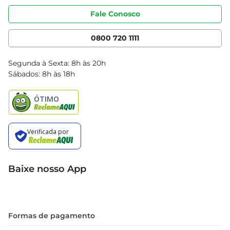
Portal do fornecedor
Código de ética
Fale Conosco
Nossas Lojas
Serviços
Cencosud Media
App Bretas
0800 720 1111
Clube Bretas
Blog Bretas
Segunda à Sexta: 8h às 20h
Black Friday
Sábados: 8h às 18h
Natal
Baixe nosso App
Formas de pagamento