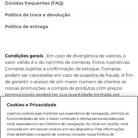
Dúvidas frequentes (FAQ)
Política de troca e devolução
Política de entrega
Condições gerais
: Em caso de divergência de valores, o
valor válido é o do carrinho de compras. Fotos ilustrativas.
Compras sujeitas a confirmação de estoque. Compras
podem ser canceladas em caso de suspeita de fraude. A fim
de garantir o acesso de um maior número de clientes as
nossas promoções, a compra de produtos com preços
promocionais poderá ter sua quantidade limitada por
cliente. Os preços, ofertas e condições são exclusivos para
Cookies e Privacidade
o e-commerce e válidos durante o dia de hoje, podendo
sofrer alterações sem prévia notificação. Proibida a venda
Usamos cookies para melhorar sua experiência de navegação, otimizar as
funcionalidades do site, e trazer conteúdo e ofertas personalizadas para
de bebidas alcoólicas para menores de 18 anos, conforme
você, baseadas em seu histórico de navegação. Ao clicar em aceitar, você
Lei n.º 8069/90, art. 81, inciso II (Estatuto da Criança e do
concorda em armazenar cookies em seu dispositivo. Para informações
Adolescente). Preços e condições exclusivos para o
mais detalhadas a respeito de cookies, consulte nossa Política de