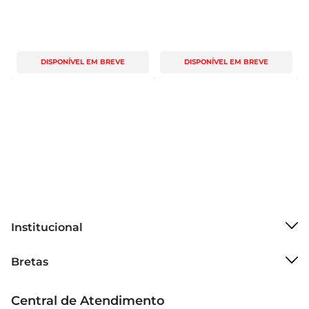
DISPONÍVEL EM BREVE
DISPONÍVEL EM BREVE
Institucional
Sobre o Bretas
Bretas
Grupo Cencosud
Trabalhe conosco
Cartão Bretas
Central de Atendimento
Sobre privacidade
Produtos Bretas